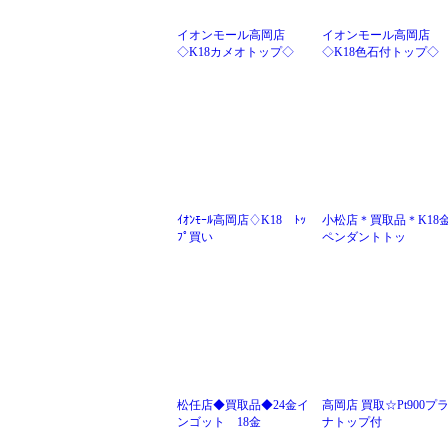
イオンモール高岡店
イオンモール高岡店
◇K18カメオトップ◇
◇K18色石付トップ◇
ｲｵﾝﾓｰﾙ高岡店♢K18 ﾄｯ
小松店＊買取品＊K18
ﾌﾟ買い
ペンダントトッ
松任店◆買取品◆24金イ
高岡店 買取☆Pt900プ
ンゴット 18金
ナトップ付