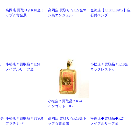
高岡店 買取り☆K18金ト
高岡店 買取り☆K22金マ
金沢店【K18/K18WG】色
ップ☆貴金属
ン島エンジェル
石付ペンダ
金
小松店＊買取品＊K24
小松店＊買取品＊K10金
メイプルリーフ金
ネックレストッ
小松店＊買取品＊K24
インゴット IG
ラチ
小松店＊買取品＊PT900
高岡店 買取り☆K18金ト
松任店◆買取品◆K24
プラチナ ペ
ップ☆貴金属
メイプルリーフ金