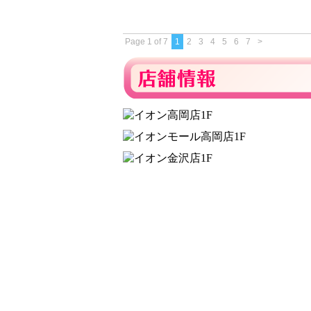
Page 1 of 7
1
2
3
4
5
6
7
>