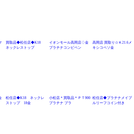
マ
買取品◆松任店◆K18
イオンモール高岡店♢金
高岡店 買取り☆Ｋ21.6メ
ネックレストップ
プラチナコンビペン
キシコペソ金
金
松任店◆K18 ネックレ
小松店＊買取品＊ＰＴ900
松任店◆プラチナメイプ
ストップ 18金
プラチナ ブラ
ルリーフコイン付き