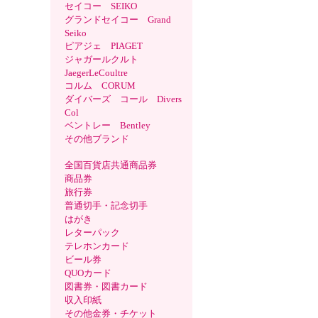
セイコー SEIKO
グランドセイコー Grand
Seiko
ピアジェ PIAGET
ジャガールクルト
JaegerLeCoultre
コルム CORUM
ダイバーズ コール Divers
Col
ベントレー Bentley
その他ブランド
全国百貨店共通商品券
商品券
旅行券
普通切手・記念切手
はがき
レターパック
テレホンカード
ビール券
QUOカード
図書券・図書カード
収入印紙
その他金券・チケット