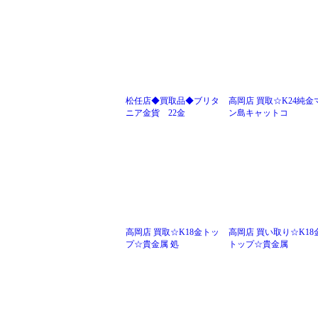
松任店◆買取品◆ブリタ
高岡店 買取☆K24純金
ニア金貨 22金
ン島キャットコ
高岡店 買取☆K18金トッ
高岡店 買い取り☆K18
プ☆貴金属 処
トップ☆貴金属