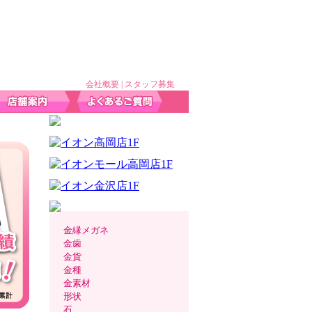
会社概要
|
スタッフ募集
金縁メガネ
金歯
金貨
金種
金素材
形状
石