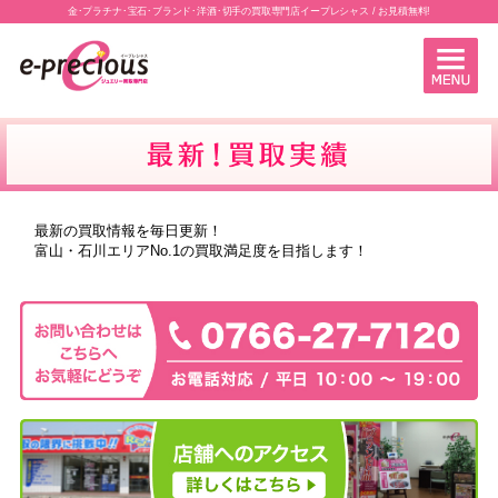
金･プラチナ･宝石･ブランド･洋酒･切手の買取専門店イープレシャス / お見積無料!
最新の買取情報を毎日更新！
富山・石川エリアNo.1の買取満足度を目指します！