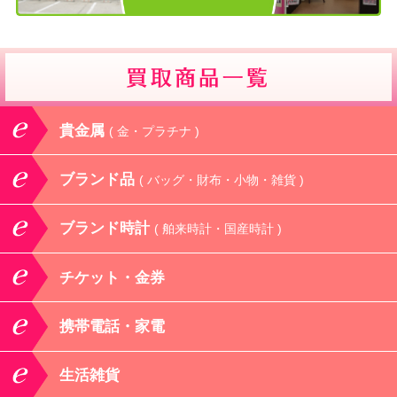
貴金属
( 金・プラチナ )
ブランド品
( バッグ・財布・小物・雑貨 )
ブランド時計
( 舶来時計・国産時計 )
チケット・金券
携帯電話・家電
生活雑貨