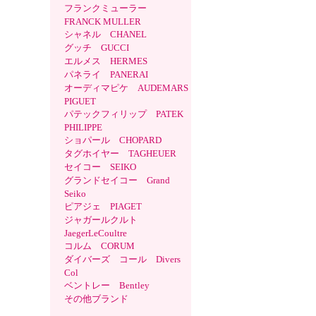
フランクミューラー
FRANCK MULLER
シャネル CHANEL
グッチ GUCCI
エルメス HERMES
パネライ PANERAI
オーディマピケ AUDEMARS
PIGUET
パテックフィリップ PATEK
PHILIPPE
ショパール CHOPARD
タグホイヤー TAGHEUER
セイコー SEIKO
グランドセイコー Grand
Seiko
ピアジェ PIAGET
ジャガールクルト
JaegerLeCoultre
コルム CORUM
ダイバーズ コール Divers
Col
ベントレー Bentley
その他ブランド