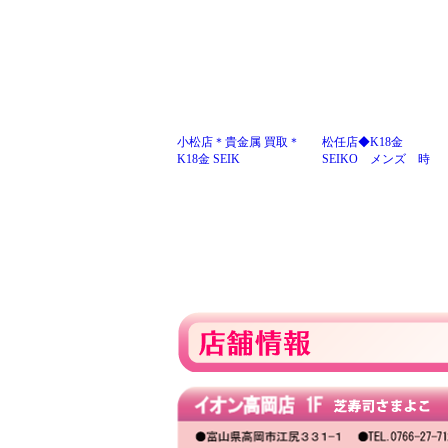
小松店＊貴金属 買取＊
松任店◆K18金
K18金 SEIK
SEIKO メンズ 時