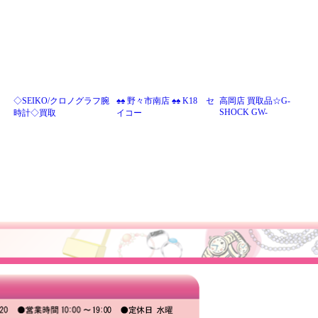
◇SEIKO/クロノグラフ腕
♠♠ 野々市南店 ♠♠ K18 セ
高岡店 買取品☆G-
SHOCK GW-
時計◇買取
イコー