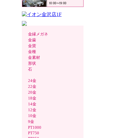
金縁メガネ
金歯
金貨
金種
金素材
形状
石
24金
22金
20金
18金
14金
12金
10金
9金
PT1000
PT750