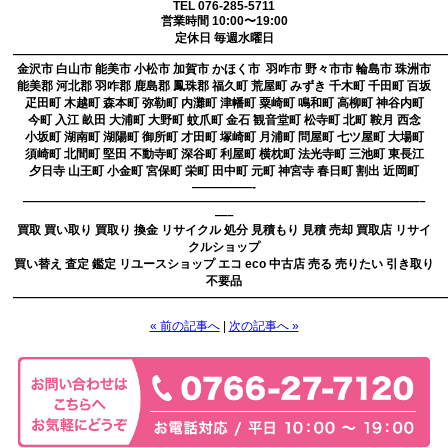
TEL 076-285-5711
営業時間 10:00〜19:00
定休日 毎週水曜日
————————————————————————————————————
金沢市 白山市 能美市 小松市 加賀市 かほく市 羽咋市 野々市市 輪島市 珠洲市
能美郡 河北郡 羽咋郡 鹿島郡 鳳珠郡 福久町 荒屋町 みずき 千木町 千田町 百坂
疋田町 木越町 森本町 弥勒町 内灘町 津幡町 粟崎町 鳴和町 高柳町 神谷内町
今町 入江 畝田 大浦町 大野町 蚊爪町 金石 観音堂町 松寺町 北町 鞍月 西念
小坂町 湖南町 湖陽町 御所町 才田町 塚崎町 月浦町 問屋町 七ツ屋町 大場町
須崎町 北間町 堅田 不動寺町 深谷町 利屋町 横枕町 法光寺町 三池町 東長江
夕日寺 山王町 小金町 宮保町 栄町 田中町 元町 神宮寺 春日町 割出 近岡町
—————-
—————————————————————————————————–
—–
買取 買い取り 買取り 換金 リサイクル 処分 見積もり 見積 売却 買取店 リサイ
クルショップ
買い替え 査定 鑑定 リユースショップ エコ eco 中古店 売る 売りたい 引き取り
不要品
————————————————————————————————————
« 前の記事へ
|
次の記事へ »