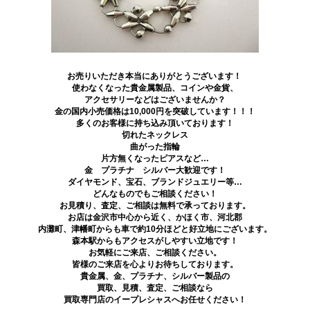
お売りいただき本当にありがとうございます！
使わなくなった貴金属製品、コインや金貨、
アクセサリーなどはございませんか？
金の国内小売価格は10,000円を突破しています！！！
多くのお客様に持ち込み頂いております！
切れたネックレス
曲がった指輪
片方無くなったピアスなど…
金 プラチナ シルバー大歓迎です！
ダイヤモンド、宝石、ブランドジュエリー等…
どんなものでもご相談ください！
お見積り、査定、ご相談は無料で承っております。
お店は金沢市中心から近く、かほく市、河北郡
内灘町、津幡町からも車で約10分ほどと好立地にございます。
森本駅からもアクセスがしやすい立地です！
お気軽にご来店、ご相談ください。
皆様のご来店を心よりお待ちしております。
貴金属、金、プラチナ、シルバー製品の
買取、見積、査定、ご相談なら
買取専門店のイープレシャスへお任せください！