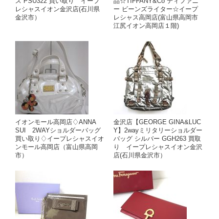
ス PSU322 買い取り イープ
品☆TIFFANY&Co ティファニ
レシャスイオン金沢店(石川県
ー ビーンズライター☆イープ
金沢市）
レシャス高岡店(富山県高岡市
江尻イオン高岡店１階)
イオンモール高岡店♢ANNA
金沢店【GEORGE GINA&LUC
SUI 2WAYショルダーバッグ
Y】2wayミリタリーショルダー
買い取り♢イープレシャスイオ
バッグ シルバー GGH263 買取
ンモール高岡店（富山県高岡
り イープレシャスイオン金沢
市）
店(石川県金沢市）