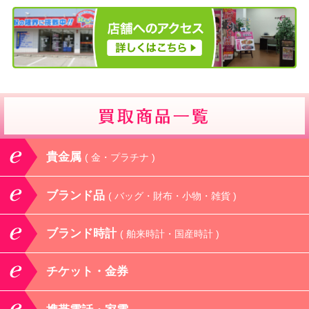
貴金属
( 金・プラチナ )
ブランド品
( バッグ・財布・小物・雑貨 )
ブランド時計
( 舶来時計・国産時計 )
チケット・金券