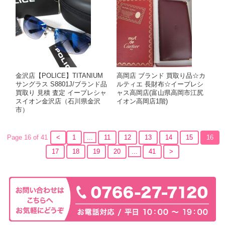
金沢店【POLICE】TITANIUM
高岡店 ブランド 買取り品☆カ
サングラス S8801J/ブランド品
ルティエ 長財布☆イープレシ
買取り 見積 査定 イープレシャ
ャス高岡店(富山県高岡市江尻
スイオン金沢店（石川県金沢
イオン高岡店1階)
市）
Page 16 of 41
<
1
...
11
12
13
14
15
16
17
18
19
20
...
41
>