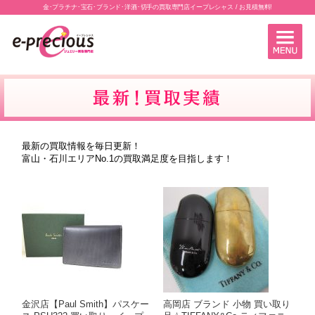
金･プラチナ･宝石･ブランド･洋酒･切手の買取専門店イープレシャス / お見積無料!
最新の買取情報を毎日更新！
富山・石川エリアNo.1の買取満足度を目指します！
金沢店【Paul Smith】パスケー
高岡店 ブランド 小物 買い取り