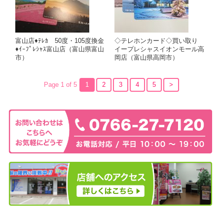
富山店♦ﾃﾚｶ 50度・105度換金
◇テレホンカード◇買い取り
♦ｲｰﾌﾟﾚｼｬｽ富山店（富山県富山
イープレシャスイオンモール高
市）
岡店（富山県高岡市）
Page 1 of 5
1
2
3
4
5
>