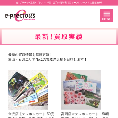
金･プラチナ･宝石･ブランド･洋酒･切手の買取専門店イープレシャス / お見積無料!
最新の買取情報を毎日更新！
富山・石川エリアNo.1の買取満足度を目指します！
金沢店【テレホンカード 50度
高岡店☆テレホンカード 50度