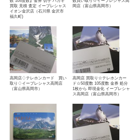
数 105度数】金券 切手 ハガキ
数買い取り☆イープレシャス高
買取 見積 査定 イープレシャス
岡店（富山県高岡市）
イオン金沢店（石川県 金沢市
福久町)
高岡店♢テレホンカード 買い
高岡店 買取り☆テレホンカー
取り♢イープレシャス高岡店
ド☆50度数 105度数 金券 処分
（富山県高岡市）
1枚から 即現金化 イープレシャ
ス高岡店（富山県高岡市）