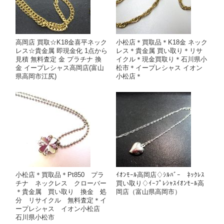
高岡店 買取☆K18金喜平ネック
小松店＊買取品＊K18金 ネック
レス☆貴金属 即現金化 1点から
レス＊貴金属 買い取り＊リサ
見積 無料査定 金 プラチナ 換
イクル＊現金買取り＊石川県小
金 イープレシャス高岡店(富山
松市＊イープレシャス イオン
県高岡市江尻)
小松店＊
小松店＊買取品＊Pt850 プラ
ｲｵﾝﾓｰﾙ高岡店♢ｼﾙﾊﾞｰ ﾈｯｸﾚｽ
チナ ネックレス クローバー
買い取り♢ｲｰﾌﾟﾚｼｬｽｲｵﾝﾓｰﾙ高
＊貴金属 買い取り 換金 処
岡店（富山県高岡市）
分 リサイクル 無料査定＊イ
ープレシャス イオン小松店
石川県小松市