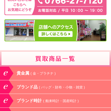
貴金属
( 金・プラチナ )
ブランド品
( バッグ・財布・小物・雑貨 )
ブランド時計
( 舶来時計・国産時計 )