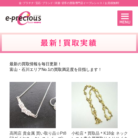
金･プラチナ･宝石･ブランド･洋酒･切手の買取専門店イープレシャス / お見積無料!
最新の買取情報を毎日更新！
富山・石川エリアNo.1の買取満足度を目指します！
高岡店 貴金属 買い取り品☆Pt8
小松店＊買取品＊K18金 ネック