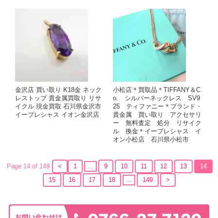
金沢店 買い取り K18金 ネック
小松店＊買取品＊TIFFANY＆C
レストップ 貴金属買取り リサ
o. シルバーネックレス SV9
イクル 現金買取 石川県金沢市
25 ティファニー＊ブランド・
イープレシャス イオン金沢店
貴金属 買い取り アクセサリ
ー 無料査定 処分 リサイク
ル 換金＊イープレシャス イ
オン小松店 石川県小松市
Page 14 of 149
<
1
...
9
10
11
12
13
14
15
16
17
18
...
149
>