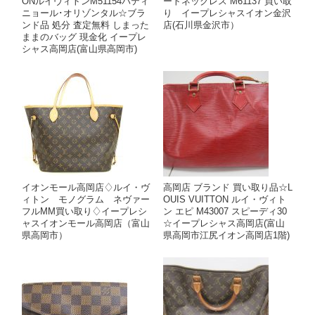
ONルイヴィトンM51154バティ
ートネックレス M61137 買い取
ニョール･オリゾンタル☆ブラ
り イープレシャスイオン金沢
ンド品 処分 査定無料 しまった
店(石川県金沢市）
ままのバッグ 現金化 イープレ
シャス高岡店(富山県高岡市)
イオンモール高岡店♢ルイ・ヴ
高岡店 ブランド 買い取り品☆L
ィトン モノグラム ネヴァー
OUIS VUITTON ルイ・ヴィト
フルMM買い取り♢イープレシ
ン エピ M43007 スピーディ30
ャスイオンモール高岡店（富山
☆イープレシャス高岡店(富山
県高岡市）
県高岡市江尻イオン高岡店1階)