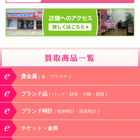
貴金属
( 金・プラチナ )
ブランド品
( バッグ・財布・小物・雑貨 )
ブランド時計
( 舶来時計・国産時計 )
チケット・金券