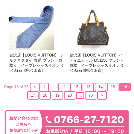
金沢店【LOUIS VUITTON】 シ
金沢店【LOUIS VUITTON】バ
ルクネクタイ 青系 ブランド買
ティニョール M51156 ブランド
取り イープレシャスイオン金
買取 イープレシャスイオン金
沢店(石川県金沢市）
沢店(石川県金沢市）
Page 16 of 73
<
1
...
11
12
13
14
15
16
17
18
19
20
...
73
>