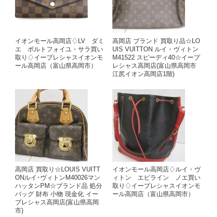
イオンモール高岡店♢LV ダミ
高岡店 ブランド 買取り品☆LO
エ ポルトフォイユ・サラ買い
UIS VUITTON ルイ・ヴィトン
取り♢イープレシャスイオンモ
M41522 スピーディ40☆イープ
ール高岡店（富山県高岡市）
レシャス高岡店(富山県高岡市
江尻イオン高岡店1階)
高岡店 買取り☆LOUIS VUITT
イオンモール高岡店♢ルイ・ヴ
ONルイ･ヴィトンM40026マン
ィトン エピライン ノエ買い
ハッタンPM☆ブランド品 処分
取り♢イープレシャスイオンモ
バッグ 財布 小物 現金化 イー
ール高岡店（富山県高岡市）
プレシャス高岡店(富山県高岡
市)