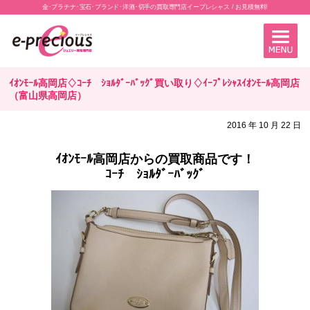
金･プラチナ･宝石･ブランド･洋酒･切手の買取専門店イープレシャス / お見積無料!
ｲｵﾝﾓｰﾙ高岡店♢ｺｰﾁ ｼｮﾙﾀﾞｰﾊﾞｯｸﾞ買い取り♢ｲｰﾌﾟﾚｼｬｽｲｵﾝﾓｰﾙ高岡店
（富山県高岡店）
2016 年 10 月 22 日
ｲｵﾝﾓｰﾙ高岡店からの買取商品です！
ｺｰﾁ ｼｮﾙﾀﾞｰﾊﾞｯｸﾞ