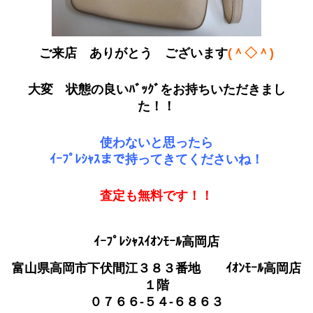
ご来店 ありがとう ございます
(＾◇＾)
大変 状態の良いﾊﾞｯｸﾞをお持ちいただきまし
た！！
使わないと思ったら
ｲｰﾌﾟﾚｼｬｽまで持ってきてくださいね！
査定も無料です！！
ｲｰﾌﾟﾚｼｬｽｲｵﾝﾓｰﾙ高岡店
富山県高岡市下伏間江３８３番地 ｲｵﾝﾓｰﾙ高岡店
１階
０７６６-５４-６８６３