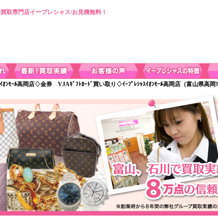
買取専門店イープレシャス/お見積無料！
 ｲｵﾝﾓｰﾙ高岡店♢金券 VJAｷﾞﾌﾄｶｰﾄﾞ買い取り♢ｲｰﾌﾟﾚｼｬｽｲｵﾝﾓｰﾙ高岡店（富山県高