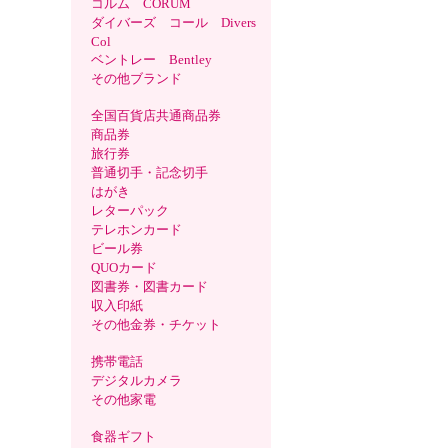
コルム CORUM
ダイバーズ コール Divers
Col
ベントレー Bentley
その他ブランド
全国百貨店共通商品券
商品券
旅行券
普通切手・記念切手
はがき
レターパック
テレホンカード
ビール券
QUOカード
図書券・図書カード
収入印紙
その他金券・チケット
携帯電話
デジタルカメラ
その他家電
食器ギフト