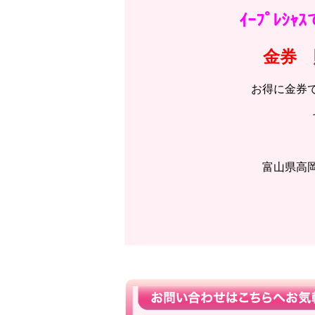
ｲｰﾌﾟﾚ
金券 
お得に金券
富山県高岡