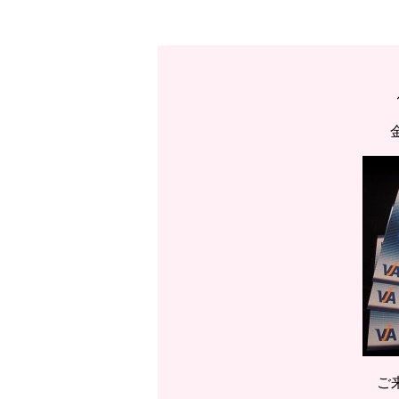
ｲｵﾝﾓｰﾙ高岡店♢金券 VJAｷﾞﾌ
ご