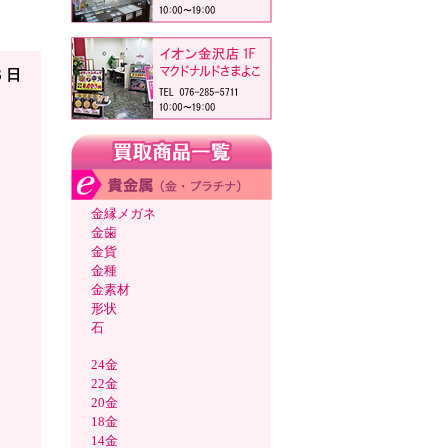
）
6 日
金縁メガネ
金歯
金貨
金種
金素材
形状
石
24金
22金
20金
18金
14金