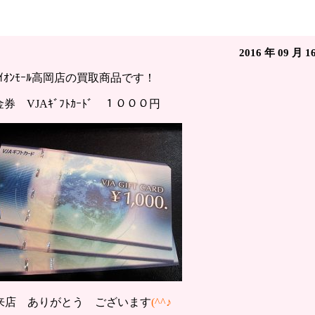
ﾄｶｰﾄﾞ買い取り♢ｲｰﾌﾟﾚｼｬｽｲｵﾝﾓｰﾙ高岡店（富山県高岡市
2016 年 09 月 1
ｲｵﾝﾓｰﾙ高岡店の買取商品です！
金券 VJAｷﾞﾌﾄｶｰﾄﾞ １０００円
来店 ありがとう ございます
(^^♪