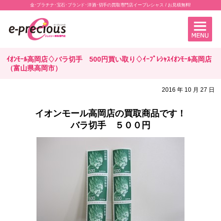
金･プラチナ･宝石･ブランド･洋酒･切手の買取専門店イープレシャス / お見積無料!
ｲｵﾝﾓｰﾙ高岡店♢バラ切手 500円買い取り♢ｲｰﾌﾟﾚｼｬｽｲｵﾝﾓｰﾙ高岡店
（富山県高岡市）
2016 年 10 月 27 日
イオンモール高岡店の買取商品です！
バラ切手 ５００円