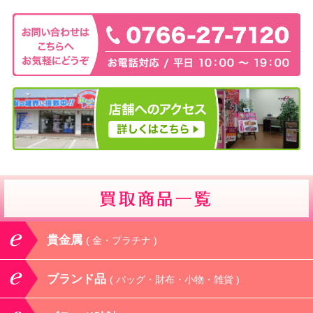
貴金属
( 金・プラチナ )
ブランド品
( バッグ・財布・小物・雑貨 )