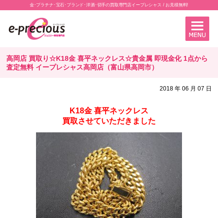
金･プラチナ･宝石･ブランド･洋酒･切手の買取専門店イープレシャス / お見積無料!
高岡店 買取り☆K18金 喜平ネックレス☆貴金属 即現金化 1点から
査定無料 イープレシャス高岡店（富山県高岡市）
2018 年 06 月 07 日
K18金 喜平ネックレス
買取させていただきました