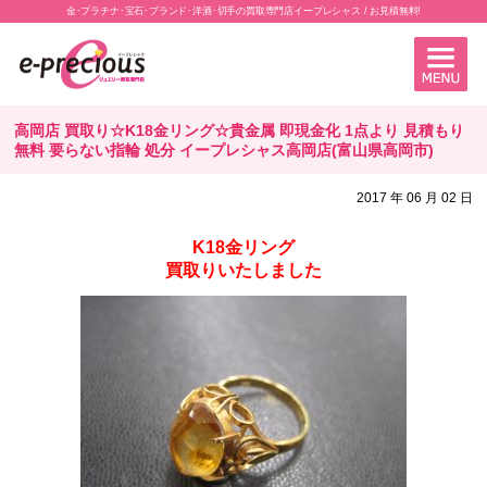
金･プラチナ･宝石･ブランド･洋酒･切手の買取専門店イープレシャス / お見積無料!
高岡店 買取り☆K18金リング☆貴金属 即現金化 1点より 見積もり
無料 要らない指輪 処分 イープレシャス高岡店(富山県高岡市)
2017 年 06 月 02 日
K18金リング
買取りいたしました