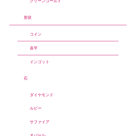
グリーンゴールド
形状
コイン
喜平
インゴット
石
ダイヤモンド
ルビー
サファイア
オパール