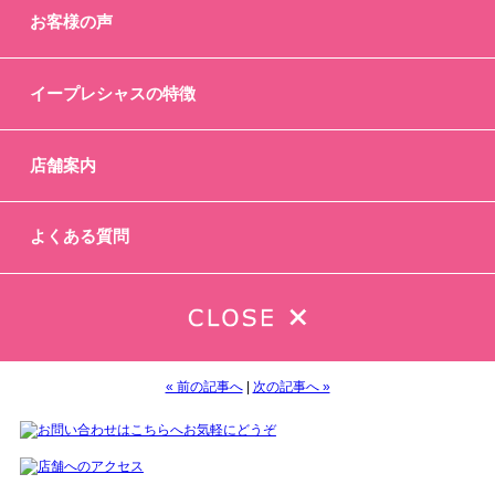
お客様の声
イープレシャスの特徴
店舗案内
ありがとうございます
素敵なデザインのトップ買取りさせていただきました
気に入って買ったけど最近はつけることなく
よくある質問
眠ったままのジュエリーありませんか
処分をお考えならぜひイープレシャス高岡店までお越しください
1点から査定無料
お待ちしております
イープレシャス高岡店
富山県高岡市江尻331-1
☎0766-27-7120
« 前の記事へ
|
次の記事へ »