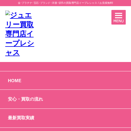
金･プラチナ･宝石･ブランド･洋酒･切手の買取専門店イープレシャス / お見積無料!
高岡店 買取り☆K18金トップ☆貴金属 即現金化 眠ったままのジュ
エリー 処分 イープレシャス高岡店(富山県高岡市)
HOME
2017 年 06 月 14 日
安心・買取の流れ
K18金トップ
最新買取実績