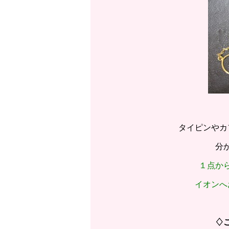
タイピンやカ
分
１点か
イオンへ
♢