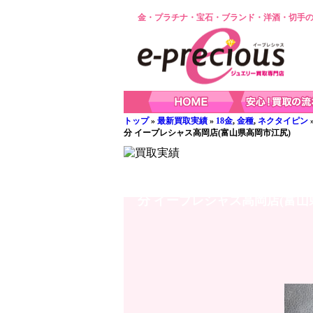
金・プラチナ・宝石・ブランド・洋酒・切手の
トップ
»
最新買取実績
»
18金
,
金種
,
ネクタイピン
分 イープレシャス高岡店(富山県高岡市江尻)
高岡店 買取☆K18金タイピン☆
分 イープレシャス高岡店(富山