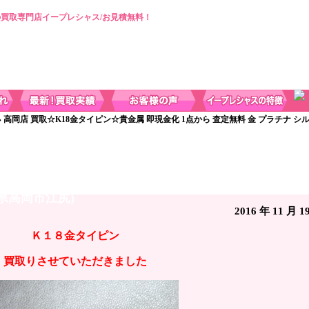
買取専門店イープレシャス/お見積無料！
» 高岡店 買取☆K18金タイピン☆貴金属 即現金化 1点から 査定無料 金 プラチナ シ
貴金属 即現金化 1点から 査定無料 金 プラチナ シルバー
県高岡市江尻)
2016 年 11 月 1
Ｋ１８金タイピン
買取りさせていただきました