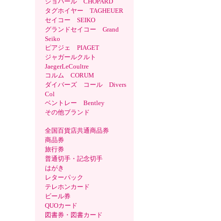
ショパール CHOPARD
タグホイヤー TAGHEUER
セイコー SEIKO
グランドセイコー Grand
Seiko
ピアジェ PIAGET
ジャガールクルト
JaegerLeCoultre
コルム CORUM
ダイバーズ コール Divers
Col
ベントレー Bentley
その他ブランド
全国百貨店共通商品券
商品券
旅行券
普通切手・記念切手
はがき
レターパック
テレホンカード
ビール券
QUOカード
図書券・図書カード