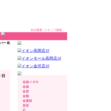
会社概要
|
スタッフ募集
ルバー 処
 処
9 日
金縁メガネ
金歯
金貨
金種
金素材
形状
石