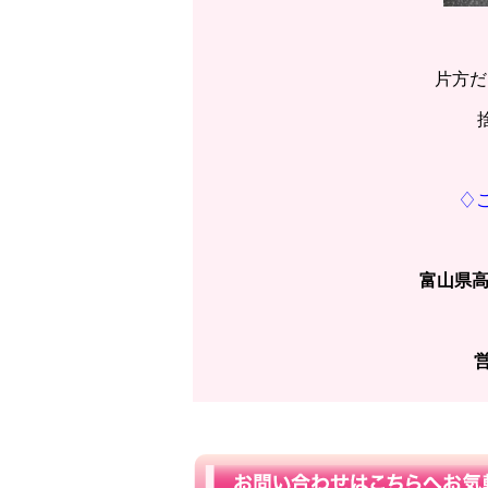
片方だ
♢
富山県高