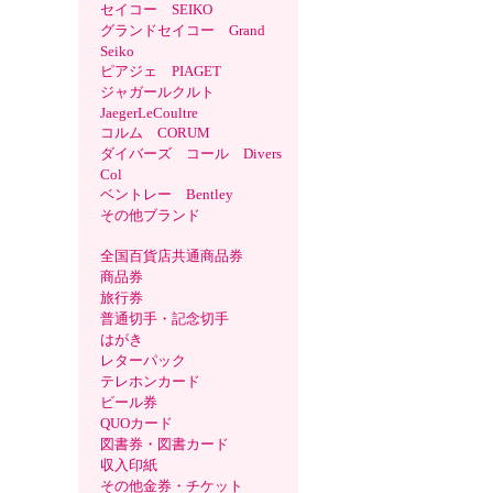
セイコー SEIKO
グランドセイコー Grand
Seiko
ピアジェ PIAGET
ジャガールクルト
JaegerLeCoultre
コルム CORUM
ダイバーズ コール Divers
Col
ベントレー Bentley
その他ブランド
全国百貨店共通商品券
商品券
旅行券
普通切手・記念切手
はがき
レターパック
テレホンカード
ビール券
QUOカード
図書券・図書カード
収入印紙
その他金券・チケット