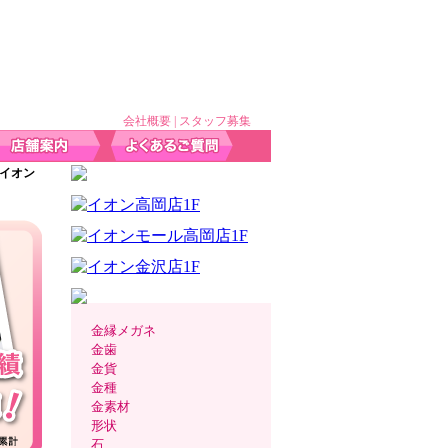
会社概要
|
スタッフ募集
尻イオン
金縁メガネ
金歯
金貨
金種
金素材
形状
石