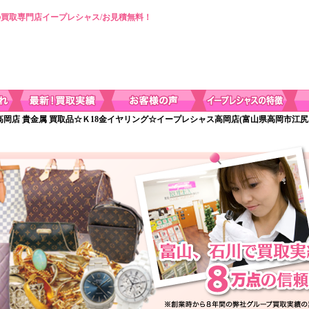
買取専門店イープレシャス/お見積無料！
 高岡店 貴金属 買取品☆Ｋ18金イヤリング☆イープレシャス高岡店(富山県高岡市江