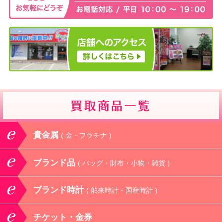
貴金属
( 金・プラチナ )
ブランド品
( バッグ・財布・小物・雑貨 )
ブランド時計
( 舶来時計・国産時計 )
チケット・金券