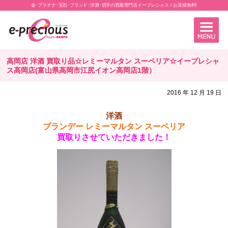
金･プラチナ･宝石･ブランド･洋酒･切手の買取専門店イープレシャス / お見積無料!
高岡店 洋酒 買取り品☆レミーマルタン スーペリア☆イープレシャ
ス高岡店(富山県高岡市江尻イオン高岡店1階）
2016 年 12 月 19 日
洋酒
ブランデー レミーマルタン スーペリア
買取りさせていただきました！