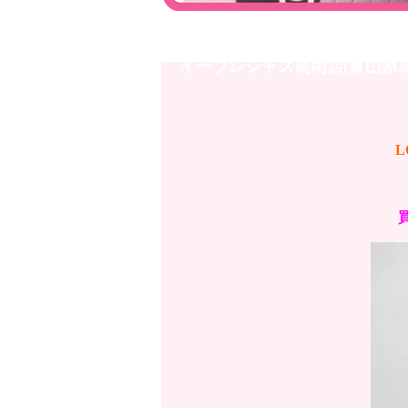
高岡店 ブランド 買い取り品☆LO
イープレシャス高岡店(富山県
L