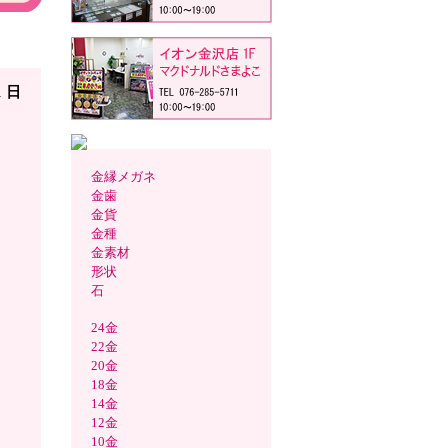
PM☆
1 日
金縁メガネ
金歯
金貨
金種
金素材
形状
石
24金
22金
20金
18金
14金
12金
10金