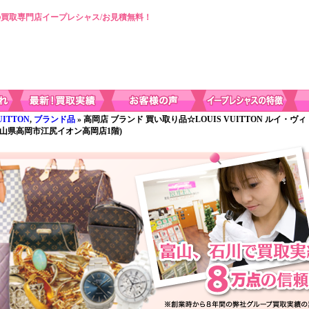
買取専門店イープレシャス/お見積無料！
ITTON
,
ブランド品
» 高岡店 ブランド 買い取り品☆LOUIS VUITTON ルイ・ヴ
富山県高岡市江尻イオン高岡店1階)