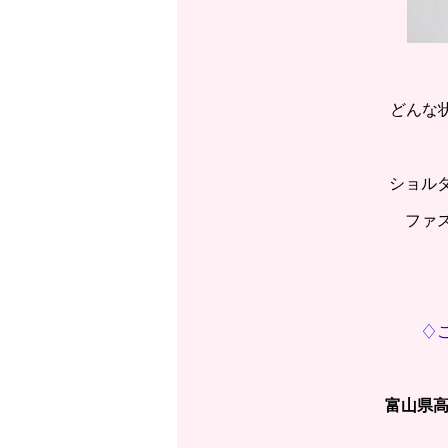
どんな状
ショル
ファ
♢
富山県高