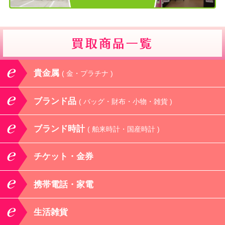
貴金属
( 金・プラチナ )
ブランド品
( バッグ・財布・小物・雑貨 )
ブランド時計
( 舶来時計・国産時計 )
チケット・金券
携帯電話・家電
生活雑貨