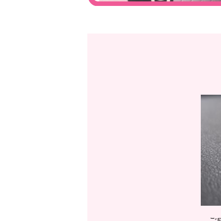
高岡店☆PT900リングダイ
ご