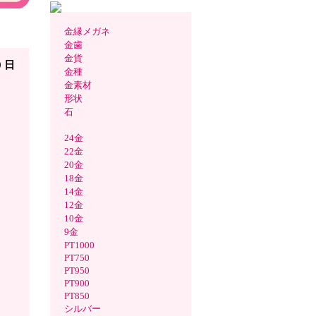
金縁メガネ
）
金歯
金貨
0 日
金種
金素材
形状
石
24金
22金
20金
18金
14金
12金
10金
9金
PT1000
PT750
PT950
PT900
PT850
シルバー