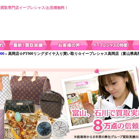
買取専門店イープレシャス/お見積無料！
900
» 高岡店☆PT900リングダイヤ入り買い取り☆イープレシャス高岡店（富山県高