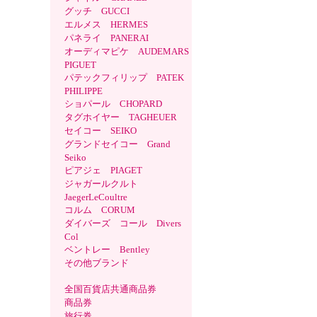
グッチ GUCCI
エルメス HERMES
パネライ PANERAI
オーディマピケ AUDEMARS
PIGUET
パテックフィリップ PATEK
PHILIPPE
ショパール CHOPARD
タグホイヤー TAGHEUER
セイコー SEIKO
グランドセイコー Grand
Seiko
ピアジェ PIAGET
ジャガールクルト
JaegerLeCoultre
コルム CORUM
ダイバーズ コール Divers
Col
ベントレー Bentley
その他ブランド
全国百貨店共通商品券
商品券
旅行券