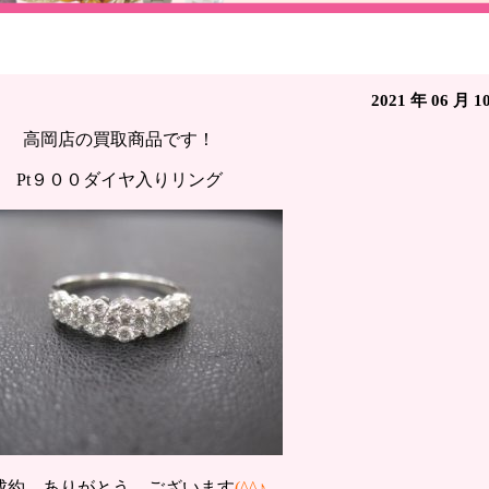
ヤ入り買い取り☆イープレシャス高岡店（富山県高岡市江尻
2021 年 06 月 1
高岡店の買取商品です！
Pt９００ダイヤ入りリング
成約 ありがとう ございます
(^^♪