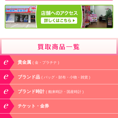
貴金属
( 金・プラチナ )
ブランド品
( バッグ・財布・小物・雑貨 )
ブランド時計
( 舶来時計・国産時計 )
チケット・金券