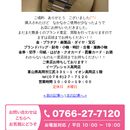
ご成約 ありがとう ございました
(^^♪
購入されたけど なかなかご使用が少なったようで
お店にお持ちいただきました。
まだまだ数多くのブランド査定、買取を行っておりますので
まずは店頭までお持ちください！！
金・プラチナ・銀製品・ダイヤ・宝石
ブランドバッグ・財布・小物・時計・古着・服飾小物
金券・切手・印紙・はがき・クオカード・図書カード・お酒
わからないものも一度店頭までお持ちください！！
ご来店お待ちしております！
イープレシャス高岡店
富山県高岡市江尻３３１－１ イオン高岡店１階
tel (０７６６)２７－７１２０
営業時間 １０：００～１９：００
定休日 水曜日
« 前の記事へ
|
次の記事へ »