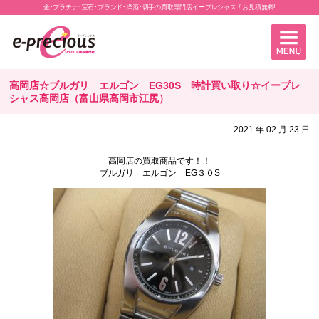
金･プラチナ･宝石･ブランド･洋酒･切手の買取専門店イープレシャス / お見積無料!
高岡店☆ブルガリ エルゴン EG30S 時計買い取り☆イープレ
シャス高岡店（富山県高岡市江尻）
2021 年 02 月 23 日
高岡店の買取商品です！！
ブルガリ エルゴン EG３０S