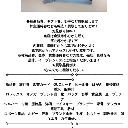
各種商品券、ギフト券、切手など買取致します！
株主優待券なども幅広く買取しております！
お見積り無料！
当店は金沢市中心から近く
河北郡やかほく市
内灘町、津幡町からも車で約10分と近く
森本駅からもアクセスしやすい立地です。
各種商品券、金券、株主優待券などの買取、売却、見積なら
是非、イープレシャスにご相談くださいませ！
★買取品目例★
♪なんでもご相談ください♪
☆━━━━━━━━━━━━━━━━━━☆ ☆━━━━━━━━━━━━━
━━━━━☆
商品券 旅行券 図書カード QUOカード ビール券 はがき 携帯電話
香水 腕時計
ロレックス オメガ ブランド品 靴 バッグ 切手 貴金属 金 プラチ
ナ
シルバー 古着 服飾品 洋酒 ウイスキー ブランデー 家電 デジカメ
電動工具 教材
スポーツ用品 ホビー 洋服 ブランド食器 毛皮 おもちゃ 調理器具 DI
Y工具 万年筆etc…
☆━━━━━━━━━━━━━━━━━━☆ ☆━━━━━━━━━━━━━