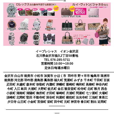
━━━━━☆
イープレシャス イオン金沢店
石川県金沢市福久2丁目58番地
TEL 076-285-5711
営業時間 10:00〜19:00
定休日/毎週水曜日
————————————————————————————————————
金沢市 白山市 能美市 小松市 加賀市 かほく市 羽咋市 野々市市 輪島市 珠洲市
能美郡 河北郡 羽咋郡 鹿島郡 鳳珠郡 福久町 荒屋町 みずき 千木町 千田町 百坂
疋田町 木越町 森本町 弥勒町 内灘町 津幡町 粟崎町 鳴和町 高柳町 神谷内町
今町 入江 畝田 大浦町 大野町 蚊爪町 金石 観音堂町 松寺町 北町 鞍月 西念
小坂町 湖南町 湖陽町 御所町 才田町 塚崎町 月浦町 問屋町 七ツ屋町 大場町
須崎町 北間町 堅田 不動寺町 深谷町 利屋町 横枕町 法光寺町 三池町 東長江
夕日寺 山王町 小金町 宮保町 栄町 田中町 元町 神宮寺 春日町 割出 近岡町
—————-
—————————————————————————————————–
—–