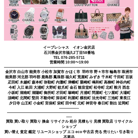
イープレシャス イオン金沢店
石川県金沢市福久2丁目58番地
TEL 076-285-5711
営業時間 10:00〜19:00
————————————————————————————————————
金沢市 白山市 能美市 小松市 加賀市 かほく市 羽咋市 野々市市 輪島市 珠洲市
能美郡 河北郡 羽咋郡 鹿島郡 鳳珠郡 福久町 荒屋町 みずき 千木町 千田町 百坂
疋田町 木越町 森本町 弥勒町 内灘町 津幡町 粟崎町 鳴和町 高柳町 神谷内町
今町 入江 畝田 大浦町 大野町 蚊爪町 金石 観音堂町 松寺町 北町 鞍月 西念
小坂町 湖南町 湖陽町 御所町 才田町 塚崎町 月浦町 問屋町 七ツ屋町 大場町
須崎町 北間町 堅田 不動寺町 深谷町 利屋町 横枕町 法光寺町 三池町 東長江
夕日寺 山王町 小金町 宮保町 栄町 田中町 元町 神宮寺 春日町 割出 近岡町
—————-
—————————————————————————————————–
—–
買取 買い取り 買取り 換金 リサイクル 処分 見積もり 見積 買取店 リサイクル
ショップ
買い替え 査定 鑑定 リユースショップ エコ eco 中古店 売る 売りたい 引き取り
不要品