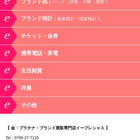
ブランド品
( バッグ・財布・小物・雑貨 )
ブランド時計
( 舶来時計・国産時計 )
チケット・金券
携帯電話・家電
生活雑貨
洋服
その他
【 金・プラチナ・ブランド買取専門店イープレシャス 】
Tel：0766-27-7120