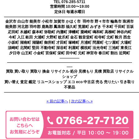
TEL 076-285-5711
営業時間 10:00〜19:00
定休日 毎週水曜日
————————————————————————————————————
金沢市 白山市 能美市 小松市 加賀市 かほく市 羽咋市 野々市市 輪島市 珠洲市
能美郡 河北郡 羽咋郡 鹿島郡 鳳珠郡 福久町 荒屋町 みずき 千木町 千田町 百坂
疋田町 木越町 森本町 弥勒町 内灘町 津幡町 粟崎町 鳴和町 高柳町 神谷内町
今町 入江 畝田 大浦町 大野町 蚊爪町 金石 観音堂町 松寺町 北町 鞍月 西念
小坂町 湖南町 湖陽町 御所町 才田町 塚崎町 月浦町 問屋町 七ツ屋町 大場町
須崎町 北間町 堅田 不動寺町 深谷町 利屋町 横枕町 法光寺町 三池町 東長江
夕日寺 山王町 小金町 宮保町 栄町 田中町 元町 神宮寺 春日町 割出 近岡町
—————-
—————————————————————————————————–
—–
買取 買い取り 買取り 換金 リサイクル 処分 見積もり 見積 買取店 リサイクル
ショップ
買い替え 査定 鑑定 リユースショップ エコ eco 中古店 売る 売りたい 引き取り
不要品
————————————————————————————————————
« 前の記事へ
|
次の記事へ »