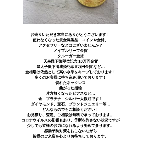
お売りいただき本当にありがとうございます！
使わなくなった貴金属製品、コインや金貨、
アクセサリーなどはございませんか？
メイプルリーフ金貨
クルーガー金貨
天皇陛下御即位記念 10万円金貨
皇太子殿下御成婚記念 5万円金貨 など…
金相場は依然として高い水準をキープしております！
多くのお客様に持ち込み頂いております！
切れたネックレス
曲がった指輪
片方無くなったピアスなど…
金 プラチナ シルバー大歓迎です！
ダイヤモンド、宝石、ブランドジュエリー等…
どんなものでもご相談ください！
お見積り、査定、ご相談は無料で承っております。
コロナウイルスの影響もあり、予断を許さない状況ですが
少しでも皆様のお力になれるよう努めて参ります。
感染予防対策をおこないながら
皆様のご来店を心よりお待ちしております。