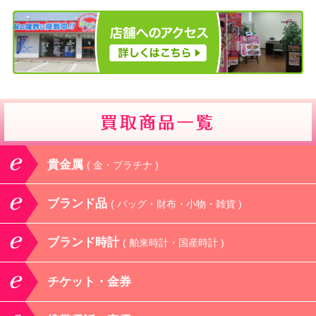
貴金属
( 金・プラチナ )
ブランド品
( バッグ・財布・小物・雑貨 )
ブランド時計
( 舶来時計・国産時計 )
チケット・金券