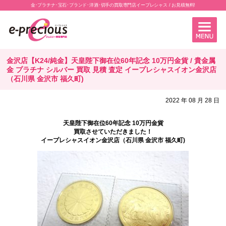
金･プラチナ･宝石･ブランド･洋酒･切手の買取専門店イープレシャス / お見積無料!
金沢店【K24/純金】天皇陛下御在位60年記念 10万円金貨 / 貴金属
金 プラチナ シルバー 買取 見積 査定 イープレシャスイオン金沢店
（石川県 金沢市 福久町)
2022 年 08 月 28 日
天皇陛下御在位60年記念 10万円金貨
買取させていただきました！
イープレシャスイオン金沢店（石川県 金沢市 福久町)