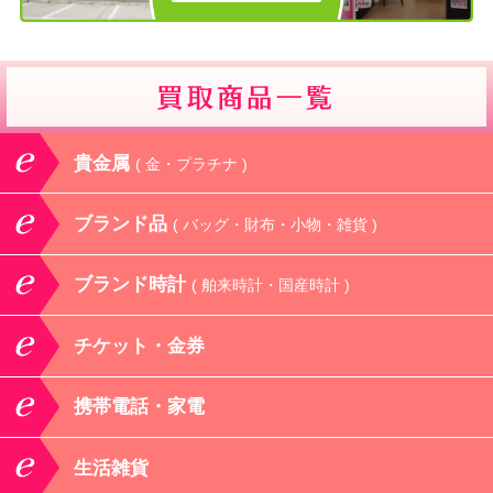
貴金属
( 金・プラチナ )
ブランド品
( バッグ・財布・小物・雑貨 )
ブランド時計
( 舶来時計・国産時計 )
チケット・金券
携帯電話・家電
生活雑貨