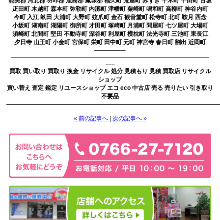
能美郡 河北郡 羽咋郡 鹿島郡 鳳珠郡 福久町 荒屋町 みずき 千木町 千田町 百坂
疋田町 木越町 森本町 弥勒町 内灘町 津幡町 粟崎町 鳴和町 高柳町 神谷内町
今町 入江 畝田 大浦町 大野町 蚊爪町 金石 観音堂町 松寺町 北町 鞍月 西念
小坂町 湖南町 湖陽町 御所町 才田町 塚崎町 月浦町 問屋町 七ツ屋町 大場町
須崎町 北間町 堅田 不動寺町 深谷町 利屋町 横枕町 法光寺町 三池町 東長江
夕日寺 山王町 小金町 宮保町 栄町 田中町 元町 神宮寺 春日町 割出 近岡町
—————-
—————————————————————————————————–
—–
買取 買い取り 買取り 換金 リサイクル 処分 見積もり 見積 買取店 リサイクル
ショップ
買い替え 査定 鑑定 リユースショップ エコ eco 中古店 売る 売りたい 引き取り
不要品
————————————————————————————————————
« 前の記事へ
|
次の記事へ »