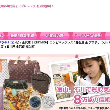
買取専門店イープレシャス/お見積無料！
プラチナコンビ
» 金沢店【K18/Pt850】コンビネックレス / 貴金属 金 プラチナ シル
店（石川県 金沢市 福久町)