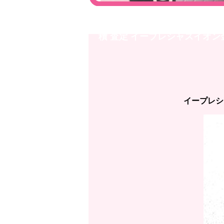
金沢店【K18/Pt850】コンビ
積 査定 イープレシャスイオン
イープレシ