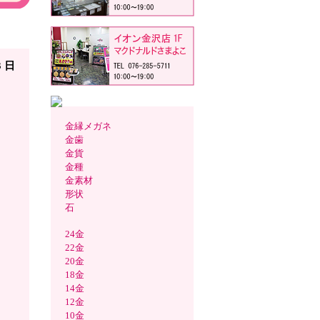
取 見
3 日
金縁メガネ
金歯
金貨
金種
金素材
形状
石
24金
22金
20金
18金
14金
12金
10金