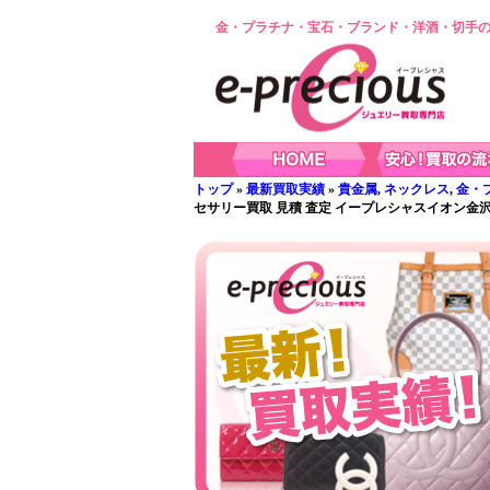
金・プラチナ・宝石・ブランド・洋酒・切手の
トップ
»
最新買取実績
»
貴金属
,
ネックレス
,
金・
セサリー買取 見積 査定 イープレシャスイオン金沢