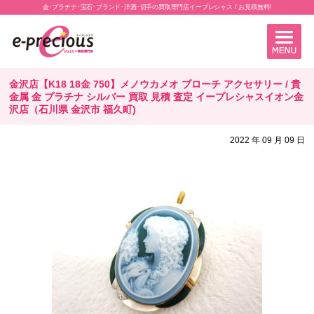
金･プラチナ･宝石･ブランド･洋酒･切手の買取専門店イープレシャス / お見積無料!
金沢店【K18 18金 750】メノウカメオ ブローチ アクセサリー / 貴
金属 金 プラチナ シルバー 買取 見積 査定 イープレシャスイオン金
沢店（石川県 金沢市 福久町)
2022 年 09 月 09 日