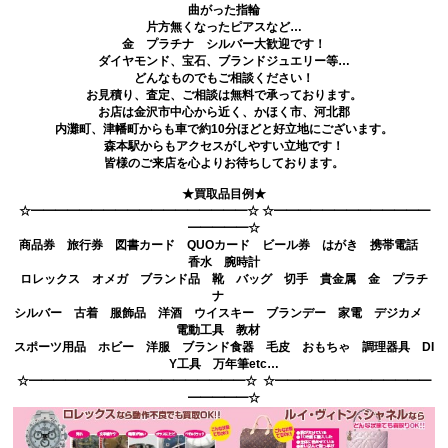
曲がった指輪
片方無くなったピアスなど…
金 プラチナ シルバー大歓迎です！
ダイヤモンド、宝石、ブランドジュエリー等…
どんなものでもご相談ください！
お見積り、査定、ご相談は無料で承っております。
お店は金沢市中心から近く、かほく市、河北郡
内灘町、津幡町からも車で約10分ほどと好立地にございます。
森本駅からもアクセスがしやすい立地です！
皆様のご来店を心よりお待ちしております。
★買取品目例★
☆━━━━━━━━━━━━━━━━━━☆ ☆━━━━━━━━━━━━━
━━━━━☆
商品券 旅行券 図書カード QUOカード ビール券 はがき 携帯電話
香水 腕時計
ロレックス オメガ ブランド品 靴 バッグ 切手 貴金属 金 プラチ
ナ
シルバー 古着 服飾品 洋酒 ウイスキー ブランデー 家電 デジカメ
電動工具 教材
スポーツ用品 ホビー 洋服 ブランド食器 毛皮 おもちゃ 調理器具 DI
Y工具 万年筆etc…
☆━━━━━━━━━━━━━━━━━━☆ ☆━━━━━━━━━━━━━
━━━━━☆