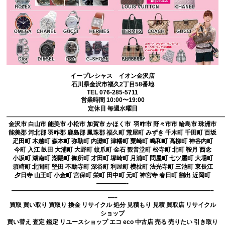
イープレシャス イオン金沢店
石川県金沢市福久2丁目58番地
TEL 076-285-5711
営業時間 10:00〜19:00
定休日 毎週水曜日
————————————————————————————————————
金沢市 白山市 能美市 小松市 加賀市 かほく市 羽咋市 野々市市 輪島市 珠洲市
能美郡 河北郡 羽咋郡 鹿島郡 鳳珠郡 福久町 荒屋町 みずき 千木町 千田町 百坂
疋田町 木越町 森本町 弥勒町 内灘町 津幡町 粟崎町 鳴和町 高柳町 神谷内町
今町 入江 畝田 大浦町 大野町 蚊爪町 金石 観音堂町 松寺町 北町 鞍月 西念
小坂町 湖南町 湖陽町 御所町 才田町 塚崎町 月浦町 問屋町 七ツ屋町 大場町
須崎町 北間町 堅田 不動寺町 深谷町 利屋町 横枕町 法光寺町 三池町 東長江
夕日寺 山王町 小金町 宮保町 栄町 田中町 元町 神宮寺 春日町 割出 近岡町
—————-
—————————————————————————————————–
—–
買取 買い取り 買取り 換金 リサイクル 処分 見積もり 見積 買取店 リサイクル
ショップ
買い替え 査定 鑑定 リユースショップ エコ eco 中古店 売る 売りたい 引き取り