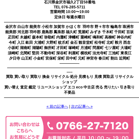
石川県金沢市福久2丁目58番地
TEL 076-285-5711
営業時間 10:00〜19:00
定休日 毎週水曜日
————————————————————————————————————
金沢市 白山市 能美市 小松市 加賀市 かほく市 羽咋市 野々市市 輪島市 珠洲市
能美郡 河北郡 羽咋郡 鹿島郡 鳳珠郡 福久町 荒屋町 みずき 千木町 千田町 百坂
疋田町 木越町 森本町 弥勒町 内灘町 津幡町 粟崎町 鳴和町 高柳町 神谷内町
今町 入江 畝田 大浦町 大野町 蚊爪町 金石 観音堂町 松寺町 北町 鞍月 西念
小坂町 湖南町 湖陽町 御所町 才田町 塚崎町 月浦町 問屋町 七ツ屋町 大場町
須崎町 北間町 堅田 不動寺町 深谷町 利屋町 横枕町 法光寺町 三池町 東長江
夕日寺 山王町 小金町 宮保町 栄町 田中町 元町 神宮寺 春日町 割出 近岡町
—————-
—————————————————————————————————–
—–
買取 買い取り 買取り 換金 リサイクル 処分 見積もり 見積 買取店 リサイクル
ショップ
買い替え 査定 鑑定 リユースショップ エコ eco 中古店 売る 売りたい 引き取り
不要品
————————————————————————————————————
« 前の記事へ
|
次の記事へ »