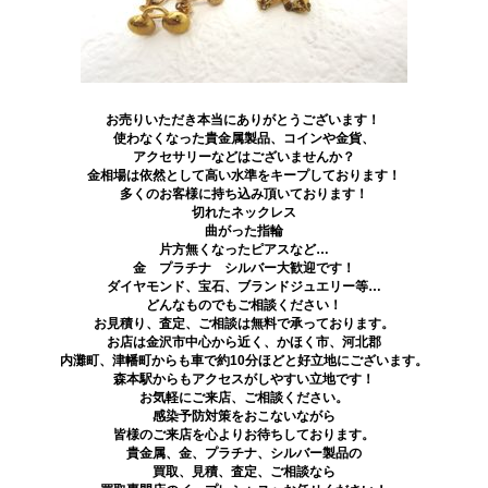
お売りいただき本当にありがとうございます！
使わなくなった貴金属製品、コインや金貨、
アクセサリーなどはございませんか？
金相場は依然として高い水準をキープしております！
多くのお客様に持ち込み頂いております！
切れたネックレス
曲がった指輪
片方無くなったピアスなど…
金 プラチナ シルバー大歓迎です！
ダイヤモンド、宝石、ブランドジュエリー等…
どんなものでもご相談ください！
お見積り、査定、ご相談は無料で承っております。
お店は金沢市中心から近く、かほく市、河北郡
内灘町、津幡町からも車で約10分ほどと好立地にございます。
森本駅からもアクセスがしやすい立地です！
お気軽にご来店、ご相談ください。
感染予防対策をおこないながら
皆様のご来店を心よりお待ちしております。
貴金属、金、プラチナ、シルバー製品の
買取、見積、査定、ご相談なら