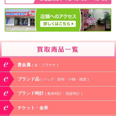
貴金属
( 金・プラチナ )
ブランド品
( バッグ・財布・小物・雑貨 )
ブランド時計
( 舶来時計・国産時計 )
チケット・金券