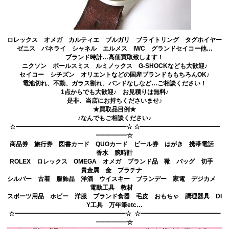
ロレックス オメガ カルティエ ブルガリ ブライトリング タグホイヤー
ゼニス パネライ シャネル エルメス IWC グランドセイコー他…
ブランド時計…高価買取致します！
ニクソン ポールスミス ルミノックス G-SHOCKなども大歓迎♪
セイコー シチズン オリエントなどの国産ブランドももちろんOK♪
電池切れ、不動、ガラス割れ、バンドなしなど…ご相談ください！
1点からでも大歓迎♪ お見積りは無料♪
是非、当店にお持ちくださいませ♪
★買取品目例★
♪なんでもご相談ください♪
☆━━━━━━━━━━━━━━━━━━☆ ☆━━━━━━━━━━━━━
━━━━━☆
商品券 旅行券 図書カード QUOカード ビール券 はがき 携帯電話
香水 腕時計
ROLEX ロレックス OMEGA オメガ ブランド品 靴 バッグ 切手
貴金属 金 プラチナ
シルバー 古着 服飾品 洋酒 ウイスキー ブランデー 家電 デジカメ
電動工具 教材
スポーツ用品 ホビー 洋服 ブランド食器 毛皮 おもちゃ 調理器具 DI
Y工具 万年筆etc…
☆━━━━━━━━━━━━━━━━━━☆ ☆━━━━━━━━━━━━━
━━━━━☆