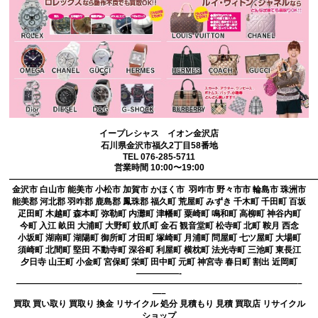
イープレシャス イオン金沢店
石川県金沢市福久2丁目58番地
TEL 076-285-5711
営業時間 10:00〜19:00
————————————————————————————————————
金沢市 白山市 能美市 小松市 加賀市 かほく市 羽咋市 野々市市 輪島市 珠洲市
能美郡 河北郡 羽咋郡 鹿島郡 鳳珠郡 福久町 荒屋町 みずき 千木町 千田町 百坂
疋田町 木越町 森本町 弥勒町 内灘町 津幡町 粟崎町 鳴和町 高柳町 神谷内町
今町 入江 畝田 大浦町 大野町 蚊爪町 金石 観音堂町 松寺町 北町 鞍月 西念
小坂町 湖南町 湖陽町 御所町 才田町 塚崎町 月浦町 問屋町 七ツ屋町 大場町
須崎町 北間町 堅田 不動寺町 深谷町 利屋町 横枕町 法光寺町 三池町 東長江
夕日寺 山王町 小金町 宮保町 栄町 田中町 元町 神宮寺 春日町 割出 近岡町
—————-
—————————————————————————————————–
—–
買取 買い取り 買取り 換金 リサイクル 処分 見積もり 見積 買取店 リサイクル
ショップ