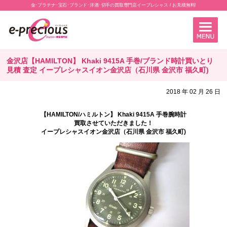
金･プラチナ･宝石･ブランド･洋酒･切手の買取専門店イープレシャス / お見積無料!
金沢店【HAMILTON】 Khaki 9415A 手巻/ブランド時計買いとり
見積 査定 イープレシャスイオン金沢店（石川県 金沢市 福久町)
2018 年 02 月 26 日
【HAMILTON/ハミルトン】 Khaki 9415A 手巻腕時計
買取させていただきました！
イープレシャスイオン金沢店（石川県 金沢市 福久町)