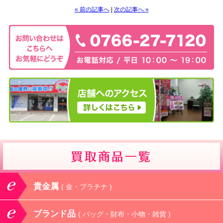
« 前の記事へ
|
次の記事へ »
貴金属
( 金・プラチナ )
ブランド品
( バッグ・財布・小物・雑貨 )