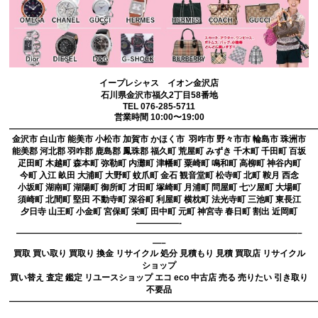
イープレシャス イオン金沢店
石川県金沢市福久2丁目58番地
TEL 076-285-5711
営業時間 10:00〜19:00
————————————————————————————————————
金沢市 白山市 能美市 小松市 加賀市 かほく市 羽咋市 野々市市 輪島市 珠洲市
能美郡 河北郡 羽咋郡 鹿島郡 鳳珠郡 福久町 荒屋町 みずき 千木町 千田町 百坂
疋田町 木越町 森本町 弥勒町 内灘町 津幡町 粟崎町 鳴和町 高柳町 神谷内町
今町 入江 畝田 大浦町 大野町 蚊爪町 金石 観音堂町 松寺町 北町 鞍月 西念
小坂町 湖南町 湖陽町 御所町 才田町 塚崎町 月浦町 問屋町 七ツ屋町 大場町
須崎町 北間町 堅田 不動寺町 深谷町 利屋町 横枕町 法光寺町 三池町 東長江
夕日寺 山王町 小金町 宮保町 栄町 田中町 元町 神宮寺 春日町 割出 近岡町
—————-
—————————————————————————————————–
—–
買取 買い取り 買取り 換金 リサイクル 処分 見積もり 見積 買取店 リサイクル
ショップ
買い替え 査定 鑑定 リユースショップ エコ eco 中古店 売る 売りたい 引き取り
不要品
————————————————————————————————————