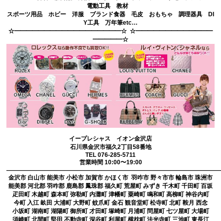
電動工具 教材
スポーツ用品 ホビー 洋服 ブランド食器 毛皮 おもちゃ 調理器具 DI
Y工具 万年筆etc…
☆━━━━━━━━━━━━━━━━━━☆ ☆━━━━━━━━━━━━━
━━━━━☆
イープレシャス イオン金沢店
石川県金沢市福久2丁目58番地
TEL 076-285-5711
営業時間 10:00〜19:00
————————————————————————————————————
金沢市 白山市 能美市 小松市 加賀市 かほく市 羽咋市 野々市市 輪島市 珠洲市
能美郡 河北郡 羽咋郡 鹿島郡 鳳珠郡 福久町 荒屋町 みずき 千木町 千田町 百坂
疋田町 木越町 森本町 弥勒町 内灘町 津幡町 粟崎町 鳴和町 高柳町 神谷内町
今町 入江 畝田 大浦町 大野町 蚊爪町 金石 観音堂町 松寺町 北町 鞍月 西念
小坂町 湖南町 湖陽町 御所町 才田町 塚崎町 月浦町 問屋町 七ツ屋町 大場町
須崎町 北間町 堅田 不動寺町 深谷町 利屋町 横枕町 法光寺町 三池町 東長江