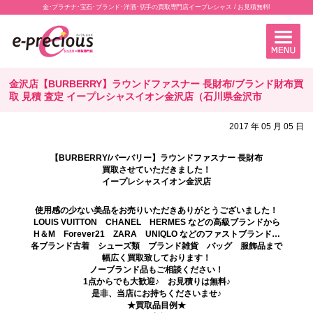
金･プラチナ･宝石･ブランド･洋酒･切手の買取専門店イープレシャス / お見積無料!
金沢店【BURBERRY】ラウンドファスナー 長財布/ブランド財布買
取 見積 査定 イープレシャスイオン金沢店（石川県金沢市
2017 年 05 月 05 日
【BURBERRY/バーバリー】ラウンドファスナー 長財布
買取させていただきました！
イープレシャスイオン金沢店
使用感の少ない美品をお売りいただきありがとうございました！
LOUIS VUITTON CHANEL HERMES などの高級ブランドから
H＆M Forever21 ZARA UNIQLO などのファストブランド…
各ブランド古着 シューズ類 ブランド雑貨 バッグ 服飾品まで
幅広く買取致しております！
ノーブランド品もご相談ください！
1点からでも大歓迎♪ お見積りは無料♪
是非、当店にお持ちくださいませ♪
★買取品目例★