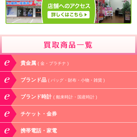
貴金属
( 金・プラチナ )
ブランド品
( バッグ・財布・小物・雑貨 )
ブランド時計
( 舶来時計・国産時計 )
チケット・金券
携帯電話・家電