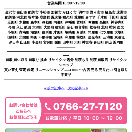
営業時間 10:00〜19:00
————————————————————————————————————
金沢市 白山市 能美市 小松市 加賀市 かほく市 羽咋市 野々市市 輪島市 珠洲市
能美郡 河北郡 羽咋郡 鹿島郡 鳳珠郡 福久町 荒屋町 みずき 千木町 千田町 百坂
疋田町 木越町 森本町 弥勒町 内灘町 津幡町 粟崎町 鳴和町 高柳町 神谷内町
今町 入江 畝田 大浦町 大野町 蚊爪町 金石 観音堂町 松寺町 北町 鞍月 西念
小坂町 湖南町 湖陽町 御所町 才田町 塚崎町 月浦町 問屋町 七ツ屋町 大場町
須崎町 北間町 堅田 不動寺町 深谷町 利屋町 横枕町 法光寺町 三池町 東長江
夕日寺 山王町 小金町 宮保町 栄町 田中町 元町 神宮寺 春日町 割出 近岡町
—————-
—————————————————————————————————–
—–
買取 買い取り 買取り 換金 リサイクル 処分 見積もり 見積 買取店 リサイクル
ショップ
買い替え 査定 鑑定 リユースショップ エコ eco 中古店 売る 売りたい 引き取り
不要品
————————————————————————————————————
« 前の記事へ
|
次の記事へ »