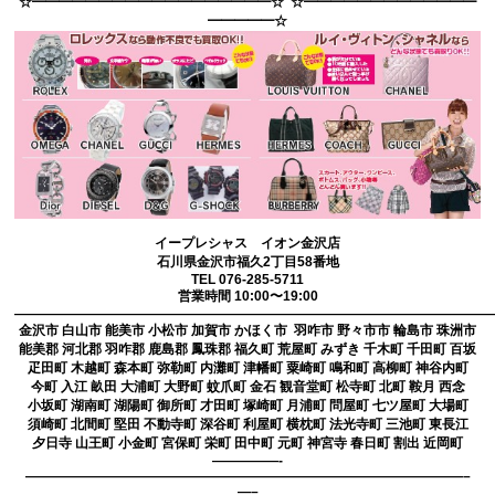
☆━━━━━━━━━━━━━━━━━━☆ ☆━━━━━━━━━━━━━
━━━━━☆
イープレシャス イオン金沢店
石川県金沢市福久2丁目58番地
TEL 076-285-5711
営業時間 10:00〜19:00
————————————————————————————————————
金沢市 白山市 能美市 小松市 加賀市 かほく市 羽咋市 野々市市 輪島市 珠洲市
能美郡 河北郡 羽咋郡 鹿島郡 鳳珠郡 福久町 荒屋町 みずき 千木町 千田町 百坂
疋田町 木越町 森本町 弥勒町 内灘町 津幡町 粟崎町 鳴和町 高柳町 神谷内町
今町 入江 畝田 大浦町 大野町 蚊爪町 金石 観音堂町 松寺町 北町 鞍月 西念
小坂町 湖南町 湖陽町 御所町 才田町 塚崎町 月浦町 問屋町 七ツ屋町 大場町
須崎町 北間町 堅田 不動寺町 深谷町 利屋町 横枕町 法光寺町 三池町 東長江
夕日寺 山王町 小金町 宮保町 栄町 田中町 元町 神宮寺 春日町 割出 近岡町
—————-
—————————————————————————————————–
—–