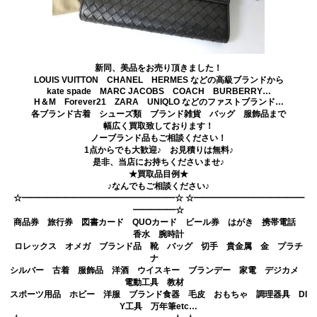
新同、美品をお売り頂きました！
LOUIS VUITTON CHANEL HERMES などの高級ブランドから
kate spade MARC JACOBS COACH BURBERRY…
H＆M Forever21 ZARA UNIQLO などのファストブランド…
各ブランド古着 シューズ類 ブランド雑貨 バッグ 服飾品まで
幅広く買取致しております！
ノーブランド品もご相談ください！
1点からでも大歓迎♪ お見積りは無料♪
是非、当店にお持ちくださいませ♪
★買取品目例★
♪なんでもご相談ください♪
☆━━━━━━━━━━━━━━━━━━☆ ☆━━━━━━━━━━━━━
━━━━━☆
商品券 旅行券 図書カード QUOカード ビール券 はがき 携帯電話
香水 腕時計
ロレックス オメガ ブランド品 靴 バッグ 切手 貴金属 金 プラチ
ナ
シルバー 古着 服飾品 洋酒 ウイスキー ブランデー 家電 デジカメ
電動工具 教材
スポーツ用品 ホビー 洋服 ブランド食器 毛皮 おもちゃ 調理器具 DI
Y工具 万年筆etc…