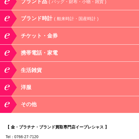
ブランド品
( バッグ・財布・小物・雑貨 )
ブランド時計
( 舶来時計・国産時計 )
チケット・金券
携帯電話・家電
生活雑貨
洋服
その他
【 金・プラチナ・ブランド買取専門店イープレシャス 】
Tel：0766-27-7120