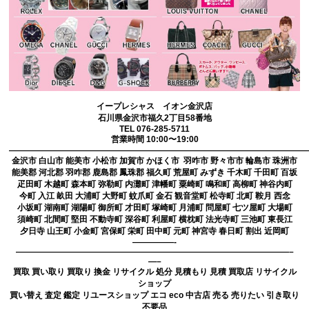
イープレシャス イオン金沢店
石川県金沢市福久2丁目58番地
TEL 076-285-5711
営業時間 10:00〜19:00
————————————————————————————————————
金沢市 白山市 能美市 小松市 加賀市 かほく市 羽咋市 野々市市 輪島市 珠洲市
能美郡 河北郡 羽咋郡 鹿島郡 鳳珠郡 福久町 荒屋町 みずき 千木町 千田町 百坂
疋田町 木越町 森本町 弥勒町 内灘町 津幡町 粟崎町 鳴和町 高柳町 神谷内町
今町 入江 畝田 大浦町 大野町 蚊爪町 金石 観音堂町 松寺町 北町 鞍月 西念
小坂町 湖南町 湖陽町 御所町 才田町 塚崎町 月浦町 問屋町 七ツ屋町 大場町
須崎町 北間町 堅田 不動寺町 深谷町 利屋町 横枕町 法光寺町 三池町 東長江
夕日寺 山王町 小金町 宮保町 栄町 田中町 元町 神宮寺 春日町 割出 近岡町
—————-
—————————————————————————————————–
—–
買取 買い取り 買取り 換金 リサイクル 処分 見積もり 見積 買取店 リサイクル
ショップ
買い替え 査定 鑑定 リユースショップ エコ eco 中古店 売る 売りたい 引き取り
不要品