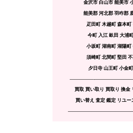
金沢市 白山市 能美市 
能美郡 河北郡 羽咋郡 
疋田町 木越町 森本町
今町 入江 畝田 大浦
小坂町 湖南町 湖陽町
須崎町 北間町 堅田 
夕日寺 山王町 小金町
—————-———————
買取 買い取り 買取り 換金
買い替え 査定 鑑定 リユース
—————————————