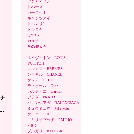
アクアマリン
トパーズ
ガーネット
キャッツアイ
トルマリン
トルコ石
ひすい
カメオ
その他宝石
ルイヴィトン LOUIS
VUITTON
エルメス HERMES
シャネル CHANEL
グッチ GUCCI
ディオール Dior
カルティエ Cartier
プラダ PRADA
チナ
バレンシアガ BALENCIAGA
材
ミュウミュウ Miu Miu
…
クロエ CHLOE
エミリオプッチ EMILIO
PUCCI
ブルガリ BVLGARI