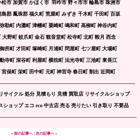
小松市 加賀市 かほく市 羽咋市 野々市市 輪島市 珠洲市
鹿島郡 鳳珠郡 福久町 荒屋町 みずき 千木町 千田町 百坂
 弥勒町 内灘町 津幡町 粟崎町 鳴和町 高柳町 神谷内町
町 大野町 蚊爪町 金石 観音堂町 松寺町 北町 鞍月 西念
 御所町 才田町 塚崎町 月浦町 問屋町 七ツ屋町 大場町
不動寺町 深谷町 利屋町 横枕町 法光寺町 三池町 東長江
 宮保町 栄町 田中町 元町 神宮寺 春日町 割出 近岡町
——————————————————————————–—–
 リサイクル 処分 見積もり 見積 買取店 リサイクルショップ
ショップ エコ eco 中古店 売る 売りたい 引き取り 不要品
————————————————————————————
« 前の記事へ
|
次の記事へ »