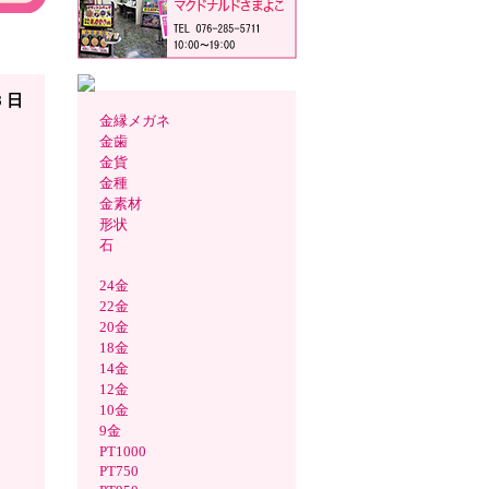
 見
8 日
金縁メガネ
金歯
金貨
金種
金素材
形状
石
24金
22金
20金
18金
14金
12金
10金
9金
PT1000
PT750