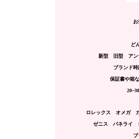
お
ど
新型 旧型 アン
ブランド時
保証書や箱な
20
ロレックス オメガ 
ゼニス パネライ 
ブ