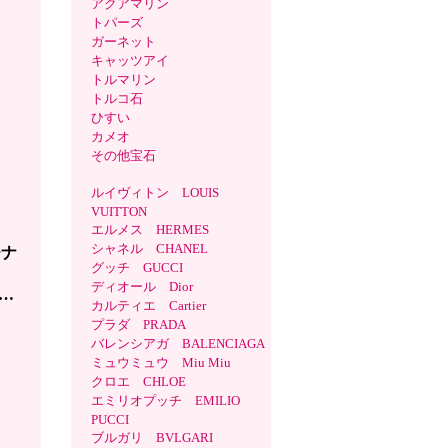
アクアマリン
トパーズ
ガーネット
キャッツアイ
トルマリン
トルコ石
ひすい
カメオ
その他宝石
ルイヴィトン LOUIS
VUITTON
エルメス HERMES
シャネル CHANEL
チナ
グッチ GUCCI
材
ディオール Dior
…
カルティエ Cartier
プラダ PRADA
バレンシアガ BALENCIAGA
ミュウミュウ Miu Miu
クロエ CHLOE
エミリオプッチ EMILIO
PUCCI
ブルガリ BVLGARI