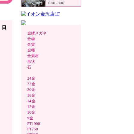
査定
9 日
金縁メガネ
金歯
金貨
金種
金素材
形状
石
24金
22金
20金
18金
14金
12金
10金
9金
PT1000
PT750