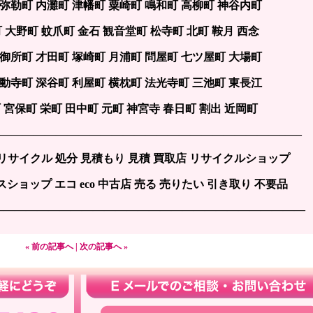
 弥勒町 内灘町 津幡町 粟崎町 鳴和町 高柳町 神谷内町
町 大野町 蚊爪町 金石 観音堂町 松寺町 北町 鞍月 西念
 御所町 才田町 塚崎町 月浦町 問屋町 七ツ屋町 大場町
不動寺町 深谷町 利屋町 横枕町 法光寺町 三池町 東長江
 宮保町 栄町 田中町 元町 神宮寺 春日町 割出 近岡町
——————————————————————————–—–
 リサイクル 処分 見積もり 見積 買取店 リサイクルショップ
ショップ エコ eco 中古店 売る 売りたい 引き取り 不要品
————————————————————————————
« 前の記事へ
|
次の記事へ »