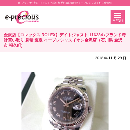
金･プラチナ･宝石･ブランド･洋酒･切手の買取専門店イープレシャス / お見積無料!
金沢店【ロレックス ROLEX】デイトジャスト 116234 /ブランド時
計買い取り 見積 査定 イープレシャスイオン金沢店（石川県 金沢
市 福久町)
2018 年 11 月 29 日