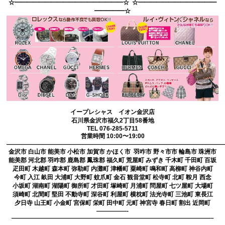
☆━━━━━━━━━━━━━━━━━━☆ ☆━━━━━━━━━━━━━
━━━━━☆
イープレシャス イオン金沢店
石川県金沢市福久2丁目58番地
TEL 076-285-5711
営業時間 10:00〜19:00
————————————————————————————————————
金沢市 白山市 能美市 小松市 加賀市 かほく市 羽咋市 野々市市 輪島市 珠洲市
能美郡 河北郡 羽咋郡 鹿島郡 鳳珠郡 福久町 荒屋町 みずき 千木町 千田町 百坂
疋田町 木越町 森本町 弥勒町 内灘町 津幡町 粟崎町 鳴和町 高柳町 神谷内町
今町 入江 畝田 大浦町 大野町 蚊爪町 金石 観音堂町 松寺町 北町 鞍月 西念
小坂町 湖南町 湖陽町 御所町 才田町 塚崎町 月浦町 問屋町 七ツ屋町 大場町
須崎町 北間町 堅田 不動寺町 深谷町 利屋町 横枕町 法光寺町 三池町 東長江
夕日寺 山王町 小金町 宮保町 栄町 田中町 元町 神宮寺 春日町 割出 近岡町
—————-
—————————————————————————————————–