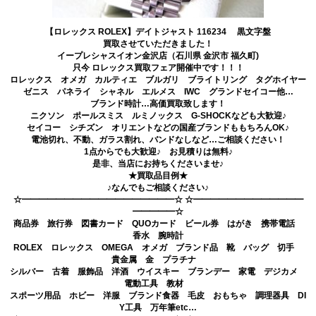
【ロレックス ROLEX】デイトジャスト 116234 黒文字盤
買取させていただきました！
イープレシャスイオン金沢店（石川県 金沢市 福久町)
只今 ロレックス買取フェア開催中です！！！
ロレックス オメガ カルティエ ブルガリ ブライトリング タグホイヤー
ゼニス パネライ シャネル エルメス IWC グランドセイコー他…
ブランド時計…高価買取致します！
ニクソン ポールスミス ルミノックス G-SHOCKなども大歓迎♪
セイコー シチズン オリエントなどの国産ブランドももちろんOK♪
電池切れ、不動、ガラス割れ、バンドなしなど…ご相談ください！
1点からでも大歓迎♪ お見積りは無料♪
是非、当店にお持ちくださいませ♪
★買取品目例★
♪なんでもご相談ください♪
☆━━━━━━━━━━━━━━━━━━☆ ☆━━━━━━━━━━━━━
━━━━━☆
商品券 旅行券 図書カード QUOカード ビール券 はがき 携帯電話
香水 腕時計
ROLEX ロレックス OMEGA オメガ ブランド品 靴 バッグ 切手
貴金属 金 プラチナ
シルバー 古着 服飾品 洋酒 ウイスキー ブランデー 家電 デジカメ
電動工具 教材
スポーツ用品 ホビー 洋服 ブランド食器 毛皮 おもちゃ 調理器具 DI
Y工具 万年筆etc…