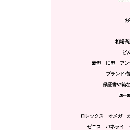
お
相場高
ど
新型 旧型 アン
ブランド時
保証書や箱な
20
ロレックス オメガ 
ゼニス パネライ 