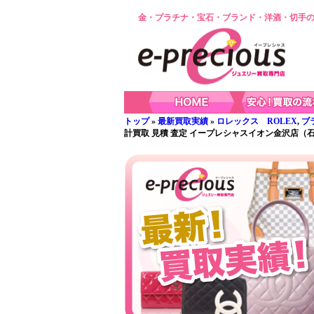
金・プラチナ・宝石・ブランド・洋酒・切手の
トップ
»
最新買取実績
»
ロレックス ROLEX
,
ブ
計買取 見積 査定 イープレシャスイオン金沢店（石