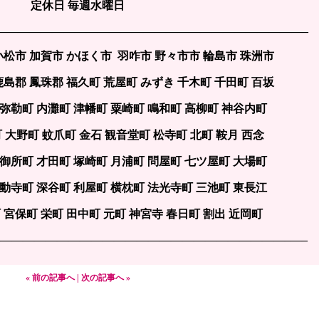
定休日 毎週水曜日
———————————————————————————–
小松市 加賀市 かほく市 羽咋市 野々市市 輪島市 珠洲市
鹿島郡 鳳珠郡 福久町 荒屋町 みずき 千木町 千田町 百坂
 弥勒町 内灘町 津幡町 粟崎町 鳴和町 高柳町 神谷内町
町 大野町 蚊爪町 金石 観音堂町 松寺町 北町 鞍月 西念
 御所町 才田町 塚崎町 月浦町 問屋町 七ツ屋町 大場町
不動寺町 深谷町 利屋町 横枕町 法光寺町 三池町 東長江
 宮保町 栄町 田中町 元町 神宮寺 春日町 割出 近岡町
——————————————————————————–—–
« 前の記事へ
|
次の記事へ »