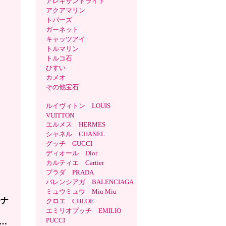
アレキサンドライト
アクアマリン
トパーズ
ガーネット
キャッツアイ
トルマリン
トルコ石
ひすい
カメオ
その他宝石
ルイヴィトン LOUIS
VUITTON
エルメス HERMES
シャネル CHANEL
グッチ GUCCI
ディオール Dior
カルティエ Cartier
プラダ PRADA
バレンシアガ BALENCIAGA
ミュウミュウ Miu Miu
チナ
クロエ CHLOE
材
エミリオプッチ EMILIO
PUCCI
…