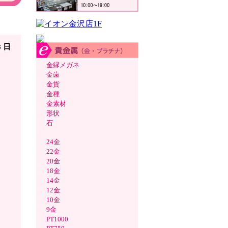
見積
8 日
金縁メガネ
金歯
金貨
金種
金素材
形状
石
24金
22金
20金
18金
14金
12金
10金
9金
PT1000