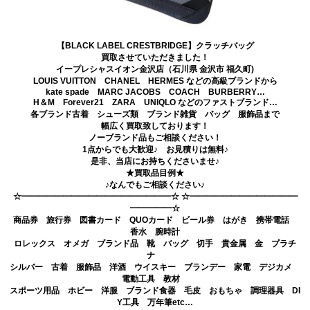
【BLACK LABEL CRESTBRIDGE】クラッチバッグ
買取させていただきました！
イープレシャスイオン金沢店（石川県 金沢市 福久町)
LOUIS VUITTON CHANEL HERMES などの高級ブランドから
kate spade MARC JACOBS COACH BURBERRY…
H＆M Forever21 ZARA UNIQLO などのファストブランド…
各ブランド古着 シューズ類 ブランド雑貨 バッグ 服飾品まで
幅広く買取致しております！
ノーブランド品もご相談ください！
1点からでも大歓迎♪ お見積りは無料♪
是非、当店にお持ちくださいませ♪
★買取品目例★
♪なんでもご相談ください♪
☆━━━━━━━━━━━━━━━━━━☆ ☆━━━━━━━━━━━━━
━━━━━☆
商品券 旅行券 図書カード QUOカード ビール券 はがき 携帯電話
香水 腕時計
ロレックス オメガ ブランド品 靴 バッグ 切手 貴金属 金 プラチ
ナ
シルバー 古着 服飾品 洋酒 ウイスキー ブランデー 家電 デジカメ
電動工具 教材
スポーツ用品 ホビー 洋服 ブランド食器 毛皮 おもちゃ 調理器具 DI
Y工具 万年筆etc…