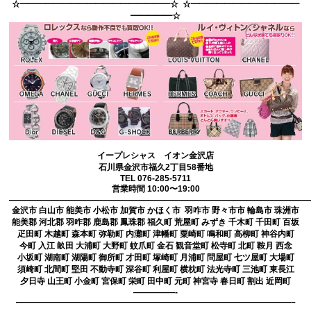
☆━━━━━━━━━━━━━━━━━━☆ ☆━━━━━━━━━━━━━
━━━━━☆
イープレシャス イオン金沢店
石川県金沢市福久2丁目58番地
TEL 076-285-5711
営業時間 10:00〜19:00
————————————————————————————————————
金沢市 白山市 能美市 小松市 加賀市 かほく市 羽咋市 野々市市 輪島市 珠洲市
能美郡 河北郡 羽咋郡 鹿島郡 鳳珠郡 福久町 荒屋町 みずき 千木町 千田町 百坂
疋田町 木越町 森本町 弥勒町 内灘町 津幡町 粟崎町 鳴和町 高柳町 神谷内町
今町 入江 畝田 大浦町 大野町 蚊爪町 金石 観音堂町 松寺町 北町 鞍月 西念
小坂町 湖南町 湖陽町 御所町 才田町 塚崎町 月浦町 問屋町 七ツ屋町 大場町
須崎町 北間町 堅田 不動寺町 深谷町 利屋町 横枕町 法光寺町 三池町 東長江
夕日寺 山王町 小金町 宮保町 栄町 田中町 元町 神宮寺 春日町 割出 近岡町
—————-
—————————————————————————————————–