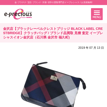
金･プラチナ･宝石･ブランド･洋酒･切手の買取専門店イープレシャス / お見積無料!
金沢店【ブラックレーベルクレストブリッジ BLACK LABEL CRE
STBRIDGE】クラッチバッグ / ブランド品買取 見積 査定 イープレ
シャスイオン金沢店（石川県 金沢市 福久町)
2019 年 07 月 13 日