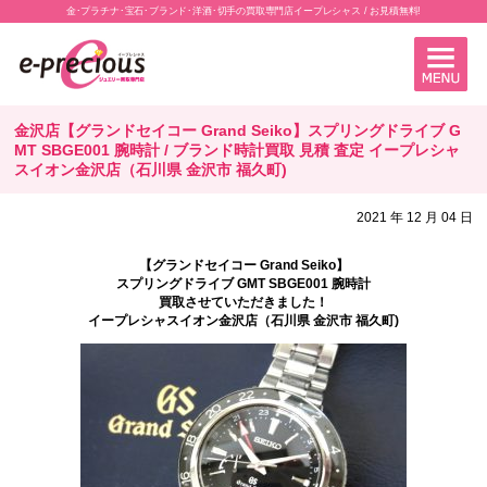
金･プラチナ･宝石･ブランド･洋酒･切手の買取専門店イープレシャス / お見積無料!
金沢店【グランドセイコー Grand Seiko】スプリングドライブ G
MT SBGE001 腕時計 / ブランド時計買取 見積 査定 イープレシャ
スイオン金沢店（石川県 金沢市 福久町)
2021 年 12 月 04 日
【グランドセイコー Grand Seiko】
スプリングドライブ GMT SBGE001 腕時計
買取させていただきました！
イープレシャスイオン金沢店（石川県 金沢市 福久町)