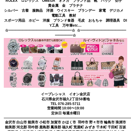
ROLEX ロレックス OMEGA オメガ ブランド品 靴 バッグ 切手
貴金属 金 プラチナ
シルバー 古着 服飾品 洋酒 ウイスキー ブランデー 家電 デジカメ
電動工具 教材
スポーツ用品 ホビー 洋服 ブランド食器 毛皮 おもちゃ 調理器具 DI
Y工具 万年筆etc…
☆━━━━━━━━━━━━━━━━━━☆ ☆━━━━━━━━━━━━━
━━━━━☆
イープレシャス イオン金沢店
石川県金沢市福久2丁目58番地
TEL 076-285-5711
営業時間 10:00〜19:00
定休日 毎週水曜日
————————————————————————————————————
金沢市 白山市 能美市 小松市 加賀市 かほく市 羽咋市 野々市市 輪島市 珠洲市
能美郡 河北郡 羽咋郡 鹿島郡 鳳珠郡 福久町 荒屋町 みずき 千木町 千田町 百坂