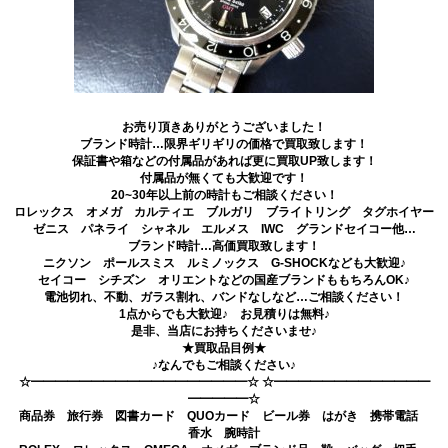
お売り頂きありがとうございました！
ブランド時計…限界ギリギリの価格で買取致します！
保証書や箱などの付属品があれば更に買取UP致します！
付属品が無くても大歓迎です！
20~30年以上前の時計もご相談ください！
ロレックス オメガ カルティエ ブルガリ ブライトリング タグホイヤー
ゼニス パネライ シャネル エルメス IWC グランドセイコー他…
ブランド時計…高価買取致します！
ニクソン ポールスミス ルミノックス G-SHOCKなども大歓迎♪
セイコー シチズン オリエントなどの国産ブランドももちろんOK♪
電池切れ、不動、ガラス割れ、バンドなしなど…ご相談ください！
1点からでも大歓迎♪ お見積りは無料♪
是非、当店にお持ちくださいませ♪
★買取品目例★
♪なんでもご相談ください♪
☆━━━━━━━━━━━━━━━━━━☆ ☆━━━━━━━━━━━━━
━━━━━☆
商品券 旅行券 図書カード QUOカード ビール券 はがき 携帯電話
香水 腕時計