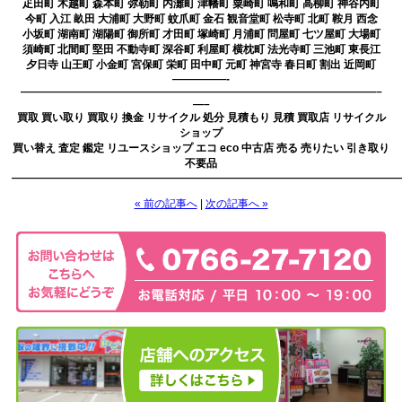
疋田町 木越町 森本町 弥勒町 内灘町 津幡町 粟崎町 鳴和町 高柳町 神谷内町
今町 入江 畝田 大浦町 大野町 蚊爪町 金石 観音堂町 松寺町 北町 鞍月 西念
小坂町 湖南町 湖陽町 御所町 才田町 塚崎町 月浦町 問屋町 七ツ屋町 大場町
須崎町 北間町 堅田 不動寺町 深谷町 利屋町 横枕町 法光寺町 三池町 東長江
夕日寺 山王町 小金町 宮保町 栄町 田中町 元町 神宮寺 春日町 割出 近岡町
—————-
—————————————————————————————————–
—–
買取 買い取り 買取り 換金 リサイクル 処分 見積もり 見積 買取店 リサイクル
ショップ
買い替え 査定 鑑定 リユースショップ エコ eco 中古店 売る 売りたい 引き取り
不要品
————————————————————————————————————
« 前の記事へ
|
次の記事へ »