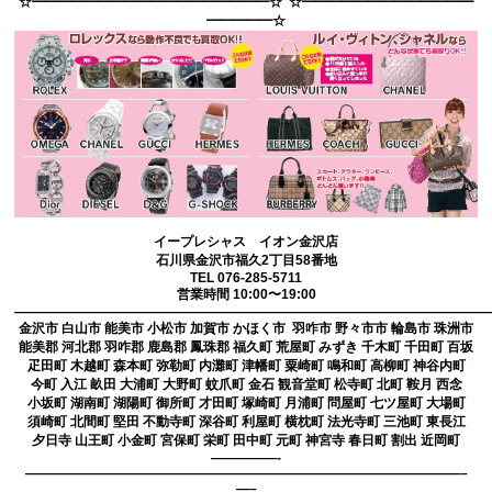
☆━━━━━━━━━━━━━━━━━━☆ ☆━━━━━━━━━━━━━
━━━━━☆
イープレシャス イオン金沢店
石川県金沢市福久2丁目58番地
TEL 076-285-5711
営業時間 10:00〜19:00
————————————————————————————————————
金沢市 白山市 能美市 小松市 加賀市 かほく市 羽咋市 野々市市 輪島市 珠洲市
能美郡 河北郡 羽咋郡 鹿島郡 鳳珠郡 福久町 荒屋町 みずき 千木町 千田町 百坂
疋田町 木越町 森本町 弥勒町 内灘町 津幡町 粟崎町 鳴和町 高柳町 神谷内町
今町 入江 畝田 大浦町 大野町 蚊爪町 金石 観音堂町 松寺町 北町 鞍月 西念
小坂町 湖南町 湖陽町 御所町 才田町 塚崎町 月浦町 問屋町 七ツ屋町 大場町
須崎町 北間町 堅田 不動寺町 深谷町 利屋町 横枕町 法光寺町 三池町 東長江
夕日寺 山王町 小金町 宮保町 栄町 田中町 元町 神宮寺 春日町 割出 近岡町
—————-
—————————————————————————————————–
—–