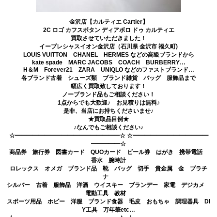
金沢店【カルティエ Cartier】
2C ロゴ カフスボタン ディアボロ ドゥ カルティエ
買取させていただきました！
イープレシャスイオン金沢店（石川県 金沢市 福久町)
LOUIS VUITTON CHANEL HERMES などの高級ブランドから
kate spade MARC JACOBS COACH BURBERRY…
H＆M Forever21 ZARA UNIQLO などのファストブランド…
各ブランド古着 シューズ類 ブランド雑貨 バッグ 服飾品まで
幅広く買取致しております！
ノーブランド品もご相談ください！
1点からでも大歓迎♪ お見積りは無料♪
是非、当店にお持ちくださいませ♪
★買取品目例★
♪なんでもご相談ください♪
☆━━━━━━━━━━━━━━━━━━☆ ☆━━━━━━━━━━━━━
━━━━━☆
商品券 旅行券 図書カード QUOカード ビール券 はがき 携帯電話
香水 腕時計
ロレックス オメガ ブランド品 靴 バッグ 切手 貴金属 金 プラチ
ナ
シルバー 古着 服飾品 洋酒 ウイスキー ブランデー 家電 デジカメ
電動工具 教材
スポーツ用品 ホビー 洋服 ブランド食器 毛皮 おもちゃ 調理器具 DI
Y工具 万年筆etc…