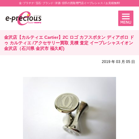
金･プラチナ･宝石･ブランド･洋酒･切手の買取専門店イープレシャス / お見積無料!
金沢店【カルティエ Cartier】2C ロゴ カフスボタン ディアボロ ド
ゥ カルティエ /アクセサリー買取 見積 査定 イープレシャスイオン
金沢店（石川県 金沢市 福久町)
2019 年 03 月 05 日