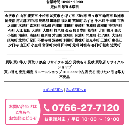
営業時間 10:00〜19:00
定休日 毎週水曜日
————————————————————————————————————
金沢市 白山市 能美市 小松市 加賀市 かほく市 羽咋市 野々市市 輪島市 珠洲市
能美郡 河北郡 羽咋郡 鹿島郡 鳳珠郡 福久町 荒屋町 みずき 千木町 千田町 百坂
疋田町 木越町 森本町 弥勒町 内灘町 津幡町 粟崎町 鳴和町 高柳町 神谷内町
今町 入江 畝田 大浦町 大野町 蚊爪町 金石 観音堂町 松寺町 北町 鞍月 西念
小坂町 湖南町 湖陽町 御所町 才田町 塚崎町 月浦町 問屋町 七ツ屋町 大場町
須崎町 北間町 堅田 不動寺町 深谷町 利屋町 横枕町 法光寺町 三池町 東長江
夕日寺 山王町 小金町 宮保町 栄町 田中町 元町 神宮寺 春日町 割出 近岡町
—————-
—————————————————————————————————–
—–
買取 買い取り 買取り 換金 リサイクル 処分 見積もり 見積 買取店 リサイクル
ショップ
買い替え 査定 鑑定 リユースショップ エコ eco 中古店 売る 売りたい 引き取り
不要品
————————————————————————————————————
« 前の記事へ
|
次の記事へ »