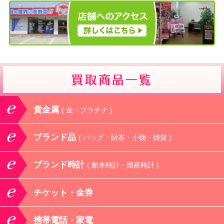
貴金属
( 金・プラチナ )
ブランド品
( バッグ・財布・小物・雑貨 )
ブランド時計
( 舶来時計・国産時計 )
チケット・金券
携帯電話・家電