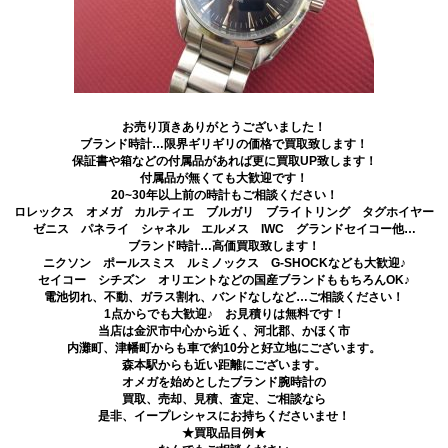
お売り頂きありがとうございました！
ブランド時計…限界ギリギリの価格で買取致します！
保証書や箱などの付属品があれば更に買取UP致します！
付属品が無くても大歓迎です！
20~30年以上前の時計もご相談ください！
ロレックス オメガ カルティエ ブルガリ ブライトリング タグホイヤー
ゼニス パネライ シャネル エルメス IWC グランドセイコー他…
ブランド時計…高価買取致します！
ニクソン ポールスミス ルミノックス G-SHOCKなども大歓迎♪
セイコー シチズン オリエントなどの国産ブランドももちろんOK♪
電池切れ、不動、ガラス割れ、バンドなしなど…ご相談ください！
1点からでも大歓迎♪ お見積りは無料です！
当店は金沢市中心から近く、河北郡、かほく市
内灘町、津幡町からも車で約10分と好立地にございます。
森本駅からも近い距離にございます。
オメガを始めとしたブランド腕時計の
買取、売却、見積、査定、ご相談なら
是非、イープレシャスにお持ちくださいませ！
★買取品目例★