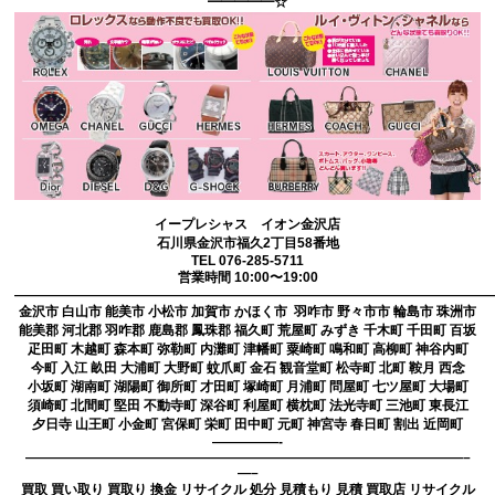
━━━━━☆
イープレシャス イオン金沢店
石川県金沢市福久2丁目58番地
TEL 076-285-5711
営業時間 10:00〜19:00
————————————————————————————————————
金沢市 白山市 能美市 小松市 加賀市 かほく市 羽咋市 野々市市 輪島市 珠洲市
能美郡 河北郡 羽咋郡 鹿島郡 鳳珠郡 福久町 荒屋町 みずき 千木町 千田町 百坂
疋田町 木越町 森本町 弥勒町 内灘町 津幡町 粟崎町 鳴和町 高柳町 神谷内町
今町 入江 畝田 大浦町 大野町 蚊爪町 金石 観音堂町 松寺町 北町 鞍月 西念
小坂町 湖南町 湖陽町 御所町 才田町 塚崎町 月浦町 問屋町 七ツ屋町 大場町
須崎町 北間町 堅田 不動寺町 深谷町 利屋町 横枕町 法光寺町 三池町 東長江
夕日寺 山王町 小金町 宮保町 栄町 田中町 元町 神宮寺 春日町 割出 近岡町
—————-
—————————————————————————————————–
—–
買取 買い取り 買取り 換金 リサイクル 処分 見積もり 見積 買取店 リサイクル