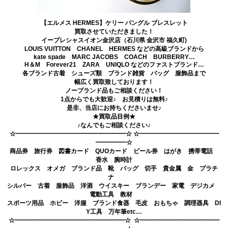
【エルメス HERMES】ケリー バングル ブレスレット
買取させていただきました！
イープレシャスイオン金沢店（石川県 金沢市 福久町)
LOUIS VUITTON CHANEL HERMES などの高級ブランドから
kate spade MARC JACOBS COACH BURBERRY…
H＆M Forever21 ZARA UNIQLO などのファストブランド…
各ブランド古着 シューズ類 ブランド雑貨 バッグ 服飾品まで
幅広く買取致しております！
ノーブランド品もご相談ください！
1点からでも大歓迎♪ お見積りは無料♪
是非、当店にお持ちくださいませ♪
★買取品目例★
♪なんでもご相談ください♪
☆━━━━━━━━━━━━━━━━━━☆ ☆━━━━━━━━━━━━━
━━━━━☆
商品券 旅行券 図書カード QUOカード ビール券 はがき 携帯電話
香水 腕時計
ロレックス オメガ ブランド品 靴 バッグ 切手 貴金属 金 プラチ
ナ
シルバー 古着 服飾品 洋酒 ウイスキー ブランデー 家電 デジカメ
電動工具 教材
スポーツ用品 ホビー 洋服 ブランド食器 毛皮 おもちゃ 調理器具 DI
Y工具 万年筆etc…
☆━━━━━━━━━━━━━━━━━━☆ ☆━━━━━━━━━━━━━