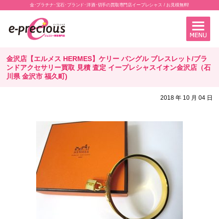
金･プラチナ･宝石･ブランド･洋酒･切手の買取専門店イープレシャス / お見積無料!
金沢店【エルメス HERMES】ケリー バングル ブレスレット/ブラ
ンドアクセサリー買取 見積 査定 イープレシャスイオン金沢店（石
川県 金沢市 福久町)
2018 年 10 月 04 日