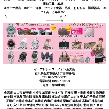
電動工具 教材
スポーツ用品 ホビー 洋服 ブランド食器 毛皮 おもちゃ 調理器具 DI
Y工具 万年筆etc…
☆━━━━━━━━━━━━━━━━━━☆ ☆━━━━━━━━━━━━━
━━━━━☆
イープレシャス イオン金沢店
石川県金沢市福久2丁目58番地
TEL 076-285-5711
営業時間 10:00〜19:00
定休日 毎週水曜日
————————————————————————————————————
金沢市 白山市 能美市 小松市 加賀市 かほく市 羽咋市 野々市市 輪島市 珠洲市
能美郡 河北郡 羽咋郡 鹿島郡 鳳珠郡 福久町 荒屋町 みずき 千木町 千田町 百坂
疋田町 木越町 森本町 弥勒町 内灘町 津幡町 粟崎町 鳴和町 高柳町 神谷内町
今町 入江 畝田 大浦町 大野町 蚊爪町 金石 観音堂町 松寺町 北町 鞍月 西念