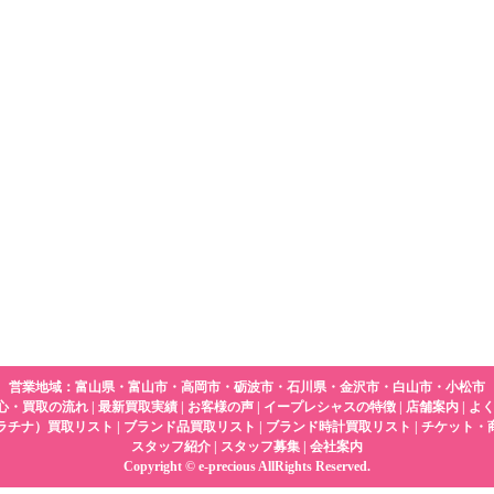
営業地域：富山県・富山市・高岡市・砺波市・石川県・金沢市・白山市・小松市
心・買取の流れ
|
最新買取実績
|
お客様の声
|
イープレシャスの特徴
|
店舗案内
|
よ
ラチナ）買取リスト
|
ブランド品買取リスト
|
ブランド時計買取リスト
|
チケット・
スタッフ紹介
|
スタッフ募集
|
会社案内
Copyright © e-precious AllRights Reserved.