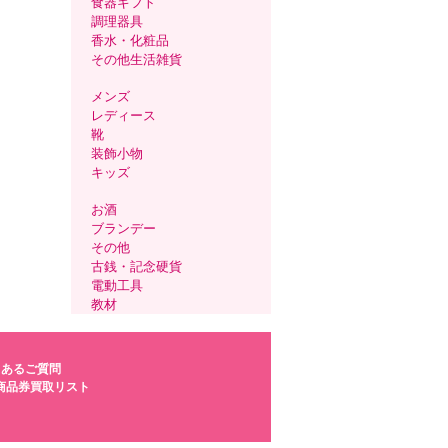
食器ギフト
調理器具
香水・化粧品
その他生活雑貨
メンズ
レディース
靴
装飾小物
キッズ
お酒
ブランデー
その他
古銭・記念硬貨
電動工具
教材
くあるご質問
商品券買取リスト