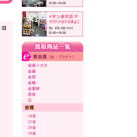
川県
2 日
金縁メガネ
金歯
金貨
金種
金素材
形状
石
24金
22金
20金
18金