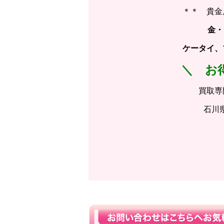
＊＊ 貴金
金・
ケータイ、ブ
＼ お
買取専
石川