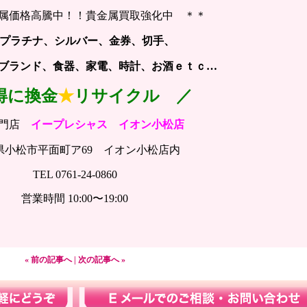
属価格高騰中！！貴金属買取強化中 ＊＊
プラチナ、シルバー、金券、切手、
ランド、食器、家電、時計、お酒
ｅｔｃ…
得に換金
★
リサイクル ／
門店
イープレシャス イオン小松店
県小松市平面町ア69 イオン小松店内
TEL 0761-24-0860
営業時間 10:00〜19:00
« 前の記事へ
|
次の記事へ »