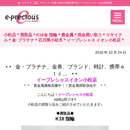
金･プラチナ･宝石･ブランド･洋酒･切手の買取専門店イープレシャス / お見積無料!
小松店＊買取品＊K18金 指輪＊貴金属＊現金買い取り＊リサイク
ル＊金･プラチナ＊石川県小松市＊イープレシャス イオン小松店＊
2016 年 10 月 24 日
金・プラチナ、金券、ブランド、時計、携帯ｅ
＊
＊
ｔｃ…
＊
＊
イープレシャスイオン小松店
＊＊ 貴金属価格高騰中！！貴金属買取強化中 ＊＊
.
こんにちは！
イープレシャス小松店
staff山田です!!
小松店の買取り品をご紹介させていただきます♪
.
◆買取品◆
K18 指輪