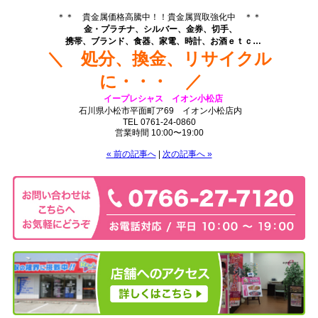
.
＊＊ 貴金属価格高騰中！！貴金属買取強化中 ＊＊
金・プラチナ、シルバー、金券、切手、
携帯、ブランド、食器、家電、時計、お酒
ｅｔｃ…
＼ 処分、換金、リサイクル
に・・・ ／
イープレシャス イオン小松店
石川県小松市平面町ア69 イオン小松店内
TEL 0761-24-0860
営業時間 10:00〜19:00
« 前の記事へ
|
次の記事へ »