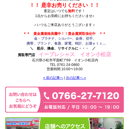
！！ 是非お売りください ！！
査定はいつでも
無料
です！
1点からお気軽にお持ちくださいませ♪
.
♪ いつもご来店ありがとうございます ♪
.
＊＊ 貴金属価格高騰中！
！貴金属買取強化中 ＊＊
金・プラチナ、シルバー、金券、切手、
携帯、ブランド、食器、家電、時計、お酒
ｅｔｃ…
＼ 処分、換金、リサイクルに・・・ ／
イープレシャス イオン小松店
買取専門店
石川県小松市平面町ア69 イオン小松店内
TEL 0761-24-0860
営業時間 10:00〜19:00
« 前の記事へ
|
次の記事へ »