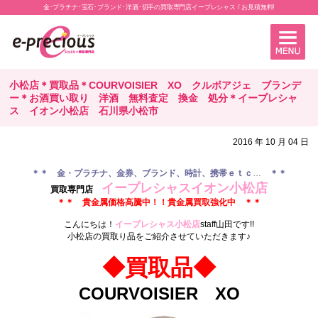
金･プラチナ･宝石･ブランド･洋酒･切手の買取専門店イープレシャス / お見積無料!
小松店＊買取品＊COURVOISIER XO クルボアジェ ブランデ
ー＊お酒買い取り 洋酒 無料査定 換金 処分＊イープレシャ
ス イオン小松店 石川県小松市
2016 年 10 月 04 日
＊
＊ 金・プラチナ、金券、ブランド、時計、携帯ｅｔｃ
…
＊
＊
イープレシャスイオン小松店
買取専門店
＊＊ 貴金属価格高騰中！！貴金属買取強化中 ＊＊
.
こんにちは！
イープレシャス小松店
staff山田です!!
小松店の買取り品をご紹介させていただきます♪
.
◆買取品◆
COURVOISIER XO