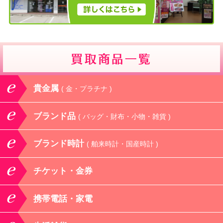
貴金属
( 金・プラチナ )
ブランド品
( バッグ・財布・小物・雑貨 )
ブランド時計
( 舶来時計・国産時計 )
チケット・金券
携帯電話・家電