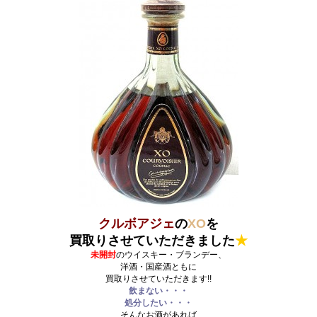
クルボアジェ
の
XO
を
買取りさせていただきました
★
未開封
のウイスキー・ブランデー、
洋酒・国産酒ともに
買取りさせていただきます!!
飲まない・・・
処分したい・・・
そんなお酒があれば