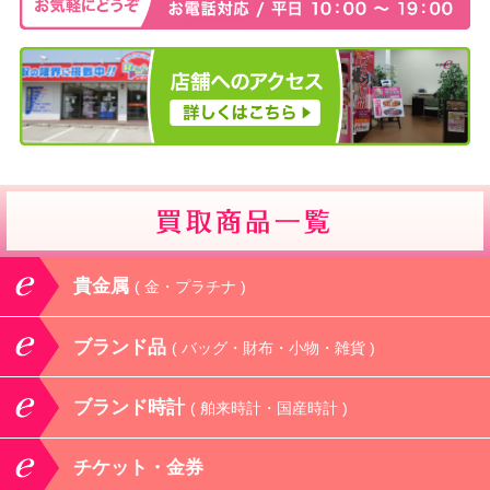
貴金属
( 金・プラチナ )
ブランド品
( バッグ・財布・小物・雑貨 )
ブランド時計
( 舶来時計・国産時計 )
チケット・金券