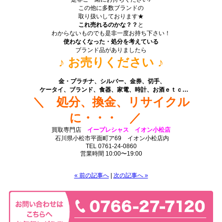
この他に多数ブランドの
取り扱いしております★
これ売れるのかな？？
と
わからないものでも是非一度お持ち下さい！
使わなくなった・処分を考えている
ブランド品がありましたら
♪ お売りください
♪
.
金・プラチナ、シルバー、金券、切手、
ケータイ、ブランド、食器、家電、時計、お酒
ｅｔｃ…
＼ 処分、換金、リサイクル
に・・・ ／
買取専門店
イープレシャス イオン小松店
石川県小松市平面町ア69 イオン小松店内
TEL 0761-24-0860
営業時間 10:00〜19:00
« 前の記事へ
|
次の記事へ »