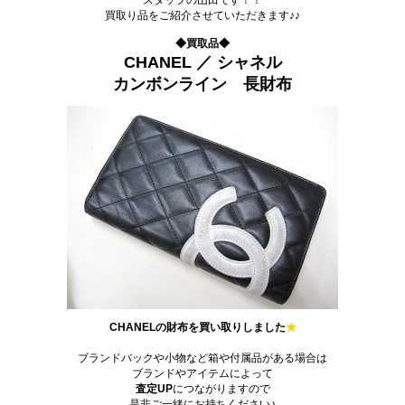
買取り品をご紹介させていただきます♪♪
.
◆買取品◆
CHANEL ／ シャネル
カンボンライン 長財布
CHANELの財布を買い取りしました
★
。
ブランドバックや小物など箱や付属品がある場合は
ブランドやアイテムによって
査定UP
につながりますので
是非ご一緒にお持ちください♪