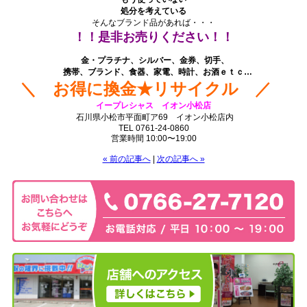
処分を考えている
そんなブランド品があれば・・・
！！是非お売りください！！
.
金・プラチナ、シルバー、金券、切手、
携帯、ブランド、食器、家電、時計、お酒
ｅｔｃ…
＼ お得に換金★リサイクル ／
イープレシャス イオン小松店
石川県小松市平面町ア69 イオン小松店内
TEL 0761-24-0860
営業時間 10:00〜19:00
« 前の記事へ
|
次の記事へ »