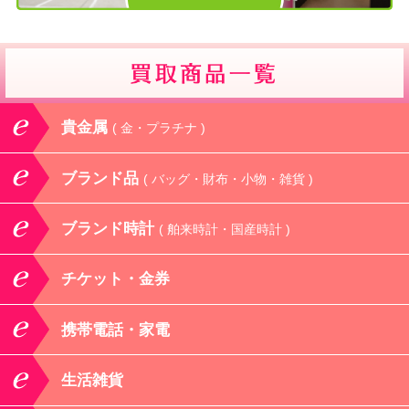
貴金属
( 金・プラチナ )
ブランド品
( バッグ・財布・小物・雑貨 )
ブランド時計
( 舶来時計・国産時計 )
チケット・金券
携帯電話・家電
生活雑貨