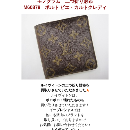
モノグラム 二つ折り財布
M60879 ポルト ビエ・カルトクレディ
ルイヴィトンの二つ折り財布を
買取りさせていただきました
★
ルイヴィトンは、
ボロボロ・
壊れたもの
も
買い取りさせていただきます！
イープレシャス
では
他にも沢山のブランドを
取り扱いしておりますので
お気軽にお問い合わせください♪
もう使っていない