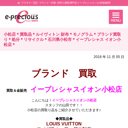
金･プラチナ･宝石･ブランド･洋酒･切手の買取専門店イープレシャス / お見積無料!
小松店＊買取品＊ルイヴィトン 財布＊モノグラム＊ブランド買取
り＊処分＊リサイクル＊石川県小松市＊イープレシャス イオン小
松店＊
2016 年 11 月 05 日
ブランド 買取
・
イープレシャスイオン小松店
買取＆金販売
.
こんにちは！
イープレシャスイオン小松店
スタッフの山田です！！
小松店の買取り品をご紹介させていただきます♪
.
◆買取品◆
LOUIS VUITTON