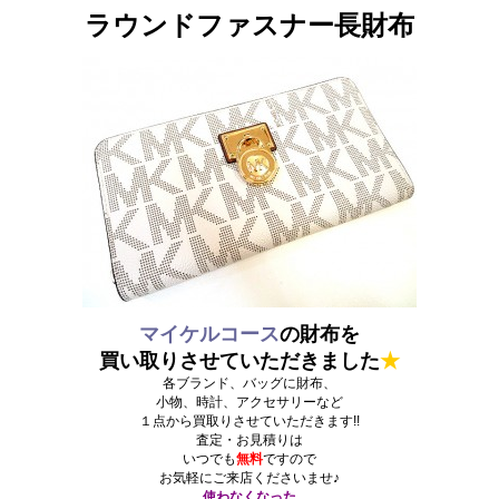
ラウンドファスナー長財布
マイケルコース
の財布を
買い取りさせていただきました
★
各ブランド、バッグに財布、
小物、時計、アクセサリーなど
１点から買取りさせていただきます!!
査定・お見積りは
いつでも
無料
ですので
お気軽にご来店くださいませ♪
使わなくなった