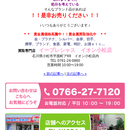
処分を考えている
そんなブランド品があれば
！！是非お売りください ！！
.
♪ いつもありがとうございます ♪
.
＊＊ 貴金属価格高騰中！
！貴金属買取強化中 ＊＊
金・プラチナ、シルバー、金券、切手、
携帯、ブランド、食器、家電、時計、お酒
ｅｔｃ…
イープレシャス イオン小松店
買取専門店
石川県小松市平面町ア69 イオン小松店内
TEL 0761-24-0860
営業時間 10:00〜19:00
« 前の記事へ
|
次の記事へ »