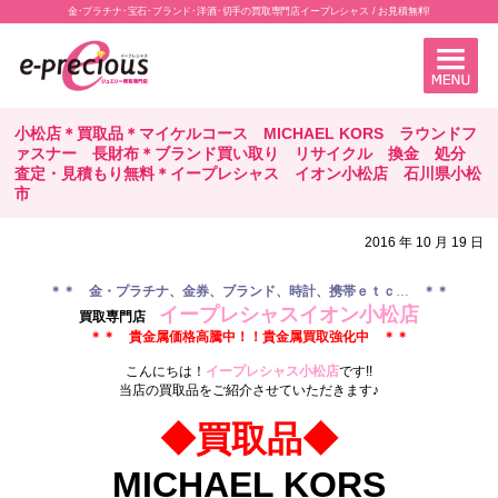
金･プラチナ･宝石･ブランド･洋酒･切手の買取専門店イープレシャス / お見積無料!
小松店＊買取品＊マイケルコース MICHAEL KORS ラウンドフ
ァスナー 長財布＊ブランド買い取り リサイクル 換金 処分
査定・見積もり無料＊イープレシャス イオン小松店 石川県小松
市
2016 年 10 月 19 日
＊
＊ 金・プラチナ、金券、ブランド、時計、携帯ｅｔｃ
…
＊
＊
イープレシャスイオン小松店
買取専門店
＊＊ 貴金属価格高騰中！！貴金属買取強化中 ＊＊
.
こんにちは！
イープレシャス小松店
です!!
当店の買取品をご紹介させていただきます♪
.
◆買取品◆
MICHAEL KORS