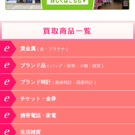
貴金属
( 金・プラチナ )
ブランド品
( バッグ・財布・小物・雑貨 )
ブランド時計
( 舶来時計・国産時計 )
チケット・金券
携帯電話・家電
生活雑貨